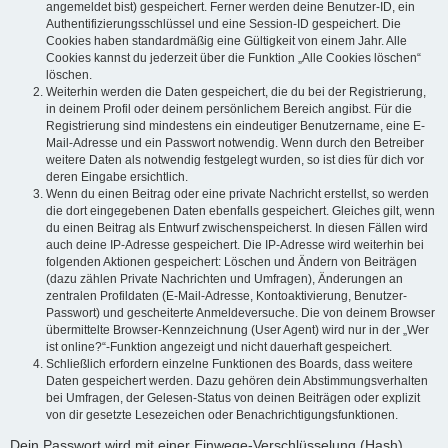
angemeldet bist) gespeichert. Ferner werden deine Benutzer-ID, ein
Authentifizierungsschlüssel und eine Session-ID gespeichert. Die
Cookies haben standardmäßig eine Gültigkeit von einem Jahr. Alle
Cookies kannst du jederzeit über die Funktion „Alle Cookies löschen“
löschen.
Weiterhin werden die Daten gespeichert, die du bei der Registrierung,
in deinem Profil oder deinem persönlichem Bereich angibst. Für die
Registrierung sind mindestens ein eindeutiger Benutzername, eine E-
Mail-Adresse und ein Passwort notwendig. Wenn durch den Betreiber
weitere Daten als notwendig festgelegt wurden, so ist dies für dich vor
deren Eingabe ersichtlich.
Wenn du einen Beitrag oder eine private Nachricht erstellst, so werden
die dort eingegebenen Daten ebenfalls gespeichert. Gleiches gilt, wenn
du einen Beitrag als Entwurf zwischenspeicherst. In diesen Fällen wird
auch deine IP-Adresse gespeichert. Die IP-Adresse wird weiterhin bei
folgenden Aktionen gespeichert: Löschen und Ändern von Beiträgen
(dazu zählen Private Nachrichten und Umfragen), Änderungen an
zentralen Profildaten (E-Mail-Adresse, Kontoaktivierung, Benutzer-
Passwort) und gescheiterte Anmeldeversuche. Die von deinem Browser
übermittelte Browser-Kennzeichnung (User Agent) wird nur in der „Wer
ist online?“-Funktion angezeigt und nicht dauerhaft gespeichert.
Schließlich erfordern einzelne Funktionen des Boards, dass weitere
Daten gespeichert werden. Dazu gehören dein Abstimmungsverhalten
bei Umfragen, der Gelesen-Status von deinen Beiträgen oder explizit
von dir gesetzte Lesezeichen oder Benachrichtigungsfunktionen.
Dein Passwort wird mit einer Einwege-Verschlüsselung (Hash)