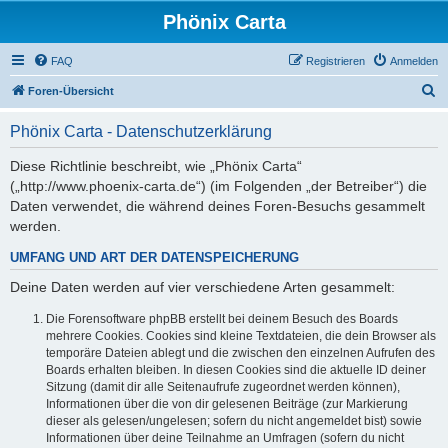
Phönix Carta
FAQ
Registrieren
Anmelden
S
Foren-Übersicht
u
Phönix Carta - Datenschutzerklärung
c
h
Diese Richtlinie beschreibt, wie „Phönix Carta“
(„http://www.phoenix-carta.de“) (im Folgenden „der Betreiber“) die
e
Daten verwendet, die während deines Foren-Besuchs gesammelt
werden.
UMFANG UND ART DER DATENSPEICHERUNG
Deine Daten werden auf vier verschiedene Arten gesammelt:
Die Forensoftware phpBB erstellt bei deinem Besuch des Boards
mehrere Cookies. Cookies sind kleine Textdateien, die dein Browser als
temporäre Dateien ablegt und die zwischen den einzelnen Aufrufen des
Boards erhalten bleiben. In diesen Cookies sind die aktuelle ID deiner
Sitzung (damit dir alle Seitenaufrufe zugeordnet werden können),
Informationen über die von dir gelesenen Beiträge (zur Markierung
dieser als gelesen/ungelesen; sofern du nicht angemeldet bist) sowie
Informationen über deine Teilnahme an Umfragen (sofern du nicht