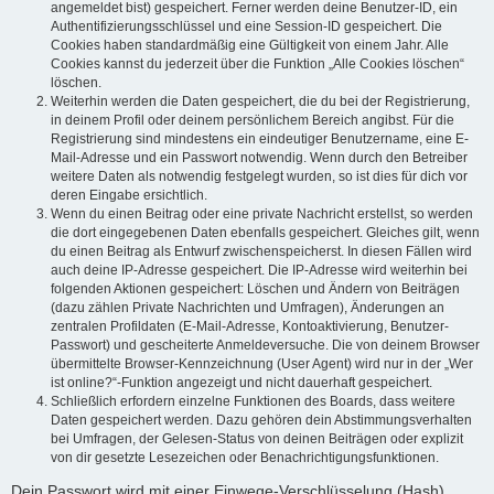
angemeldet bist) gespeichert. Ferner werden deine Benutzer-ID, ein
Authentifizierungsschlüssel und eine Session-ID gespeichert. Die
Cookies haben standardmäßig eine Gültigkeit von einem Jahr. Alle
Cookies kannst du jederzeit über die Funktion „Alle Cookies löschen“
löschen.
Weiterhin werden die Daten gespeichert, die du bei der Registrierung,
in deinem Profil oder deinem persönlichem Bereich angibst. Für die
Registrierung sind mindestens ein eindeutiger Benutzername, eine E-
Mail-Adresse und ein Passwort notwendig. Wenn durch den Betreiber
weitere Daten als notwendig festgelegt wurden, so ist dies für dich vor
deren Eingabe ersichtlich.
Wenn du einen Beitrag oder eine private Nachricht erstellst, so werden
die dort eingegebenen Daten ebenfalls gespeichert. Gleiches gilt, wenn
du einen Beitrag als Entwurf zwischenspeicherst. In diesen Fällen wird
auch deine IP-Adresse gespeichert. Die IP-Adresse wird weiterhin bei
folgenden Aktionen gespeichert: Löschen und Ändern von Beiträgen
(dazu zählen Private Nachrichten und Umfragen), Änderungen an
zentralen Profildaten (E-Mail-Adresse, Kontoaktivierung, Benutzer-
Passwort) und gescheiterte Anmeldeversuche. Die von deinem Browser
übermittelte Browser-Kennzeichnung (User Agent) wird nur in der „Wer
ist online?“-Funktion angezeigt und nicht dauerhaft gespeichert.
Schließlich erfordern einzelne Funktionen des Boards, dass weitere
Daten gespeichert werden. Dazu gehören dein Abstimmungsverhalten
bei Umfragen, der Gelesen-Status von deinen Beiträgen oder explizit
von dir gesetzte Lesezeichen oder Benachrichtigungsfunktionen.
Dein Passwort wird mit einer Einwege-Verschlüsselung (Hash)