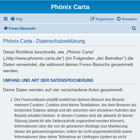
Phönix Carta
FAQ
Registrieren
Anmelden
S
Foren-Übersicht
u
Phönix Carta - Datenschutzerklärung
c
h
Diese Richtlinie beschreibt, wie „Phönix Carta“
(„http://www.phoenix-carta.de“) (im Folgenden „der Betreiber“) die
e
Daten verwendet, die während deines Foren-Besuchs gesammelt
werden.
UMFANG UND ART DER DATENSPEICHERUNG
Deine Daten werden auf vier verschiedene Arten gesammelt:
Die Forensoftware phpBB erstellt bei deinem Besuch des Boards
mehrere Cookies. Cookies sind kleine Textdateien, die dein Browser als
temporäre Dateien ablegt und die zwischen den einzelnen Aufrufen des
Boards erhalten bleiben. In diesen Cookies sind die aktuelle ID deiner
Sitzung (damit dir alle Seitenaufrufe zugeordnet werden können),
Informationen über die von dir gelesenen Beiträge (zur Markierung
dieser als gelesen/ungelesen; sofern du nicht angemeldet bist) sowie
Informationen über deine Teilnahme an Umfragen (sofern du nicht