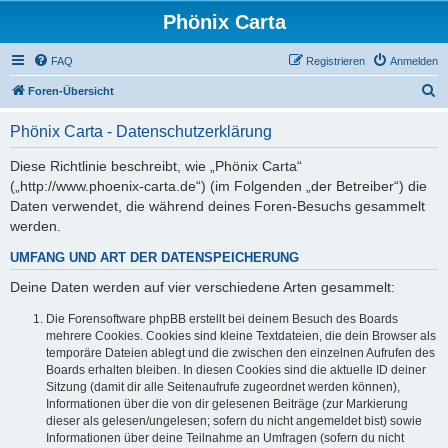
Phönix Carta
FAQ
Registrieren
Anmelden
S
Foren-Übersicht
u
Phönix Carta - Datenschutzerklärung
c
h
Diese Richtlinie beschreibt, wie „Phönix Carta“
(„http://www.phoenix-carta.de“) (im Folgenden „der Betreiber“) die
e
Daten verwendet, die während deines Foren-Besuchs gesammelt
werden.
UMFANG UND ART DER DATENSPEICHERUNG
Deine Daten werden auf vier verschiedene Arten gesammelt:
Die Forensoftware phpBB erstellt bei deinem Besuch des Boards
mehrere Cookies. Cookies sind kleine Textdateien, die dein Browser als
temporäre Dateien ablegt und die zwischen den einzelnen Aufrufen des
Boards erhalten bleiben. In diesen Cookies sind die aktuelle ID deiner
Sitzung (damit dir alle Seitenaufrufe zugeordnet werden können),
Informationen über die von dir gelesenen Beiträge (zur Markierung
dieser als gelesen/ungelesen; sofern du nicht angemeldet bist) sowie
Informationen über deine Teilnahme an Umfragen (sofern du nicht