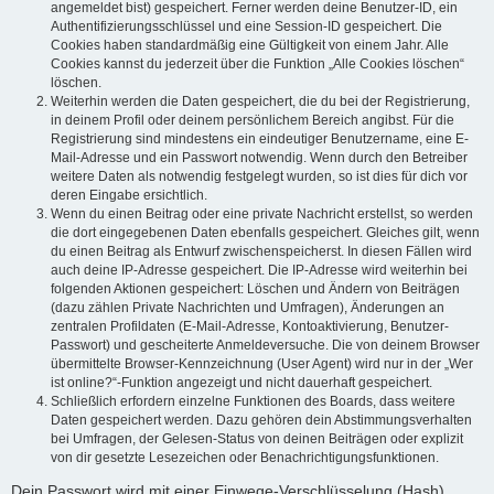
angemeldet bist) gespeichert. Ferner werden deine Benutzer-ID, ein
Authentifizierungsschlüssel und eine Session-ID gespeichert. Die
Cookies haben standardmäßig eine Gültigkeit von einem Jahr. Alle
Cookies kannst du jederzeit über die Funktion „Alle Cookies löschen“
löschen.
Weiterhin werden die Daten gespeichert, die du bei der Registrierung,
in deinem Profil oder deinem persönlichem Bereich angibst. Für die
Registrierung sind mindestens ein eindeutiger Benutzername, eine E-
Mail-Adresse und ein Passwort notwendig. Wenn durch den Betreiber
weitere Daten als notwendig festgelegt wurden, so ist dies für dich vor
deren Eingabe ersichtlich.
Wenn du einen Beitrag oder eine private Nachricht erstellst, so werden
die dort eingegebenen Daten ebenfalls gespeichert. Gleiches gilt, wenn
du einen Beitrag als Entwurf zwischenspeicherst. In diesen Fällen wird
auch deine IP-Adresse gespeichert. Die IP-Adresse wird weiterhin bei
folgenden Aktionen gespeichert: Löschen und Ändern von Beiträgen
(dazu zählen Private Nachrichten und Umfragen), Änderungen an
zentralen Profildaten (E-Mail-Adresse, Kontoaktivierung, Benutzer-
Passwort) und gescheiterte Anmeldeversuche. Die von deinem Browser
übermittelte Browser-Kennzeichnung (User Agent) wird nur in der „Wer
ist online?“-Funktion angezeigt und nicht dauerhaft gespeichert.
Schließlich erfordern einzelne Funktionen des Boards, dass weitere
Daten gespeichert werden. Dazu gehören dein Abstimmungsverhalten
bei Umfragen, der Gelesen-Status von deinen Beiträgen oder explizit
von dir gesetzte Lesezeichen oder Benachrichtigungsfunktionen.
Dein Passwort wird mit einer Einwege-Verschlüsselung (Hash)