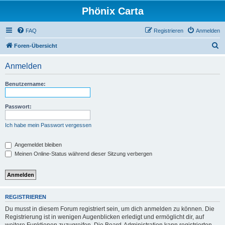
Phönix Carta
FAQ
Registrieren
Anmelden
S
Foren-Übersicht
u
Anmelden
c
h
Benutzername:
e
Passwort:
Ich habe mein Passwort vergessen
Angemeldet bleiben
Meinen Online-Status während dieser Sitzung verbergen
REGISTRIEREN
Du musst in diesem Forum registriert sein, um dich anmelden zu können. Die
Registrierung ist in wenigen Augenblicken erledigt und ermöglicht dir, auf
weitere Funktionen zuzugreifen. Die Board-Administration kann registrierten