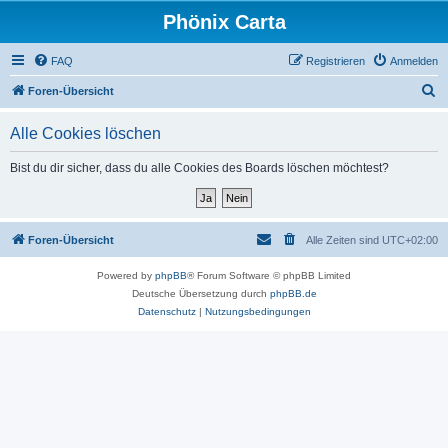
Phönix Carta
FAQ
Registrieren
Anmelden
S
Foren-Übersicht
u
Alle Cookies löschen
c
h
Bist du dir sicher, dass du alle Cookies des Boards löschen möchtest?
e
Foren-Übersicht
Alle Zeiten sind
UTC+02:00
Powered by
phpBB
® Forum Software © phpBB Limited
Deutsche Übersetzung durch
phpBB.de
Datenschutz
|
Nutzungsbedingungen