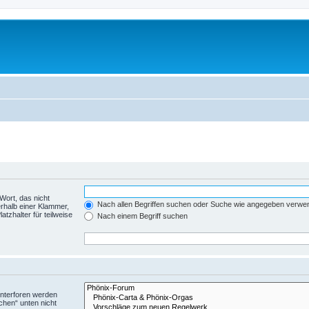
Wort, das nicht
Nach allen Begriffen suchen oder Suche wie angegeben verwe
rhalb einer Klammer,
tzhalter für teilweise
Nach einem Begriff suchen
Unterforen werden
chen“ unten nicht