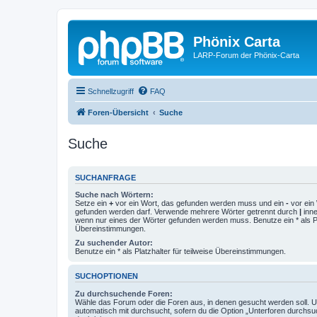
Phönix Carta
LARP-Forum der Phönix-Carta
Schnellzugriff
FAQ
Foren-Übersicht
Suche
Suche
SUCHANFRAGE
Suche nach Wörtern:
Setze ein
+
vor ein Wort, das gefunden werden muss und ein
-
vor ein 
gefunden werden darf. Verwende mehrere Wörter getrennt durch
|
inne
wenn nur eines der Wörter gefunden werden muss. Benutze ein * als Pla
Übereinstimmungen.
Zu suchender Autor:
Benutze ein * als Platzhalter für teilweise Übereinstimmungen.
SUCHOPTIONEN
Zu durchsuchende Foren:
Wähle das Forum oder die Foren aus, in denen gesucht werden soll. 
automatisch mit durchsucht, sofern du die Option „Unterforen durchsu