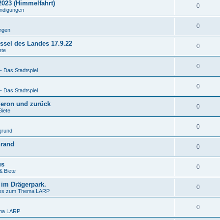
2023 (Himmelfahrt)
0
ndigungen
0
ngen
ssel des Landes 17.9.22
0
ete
0
- Das Stadtspiel
0
- Das Stadtspiel
deron und zurück
0
Biete
0
grund
nrand
0
us
0
& Biete
 im Drägerpark.
0
nes zum Thema LARP
0
ema LARP