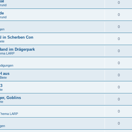
kal
0
grund
de
0
grund
0
gen
l in Scherben Con
0
ete
 Hand im Drägerpark
0
hema LARP
0
digungen
H aus
0
Biete
23
0
te
ger, Goblins
0
ete
0
 Thema LARP
0
gen