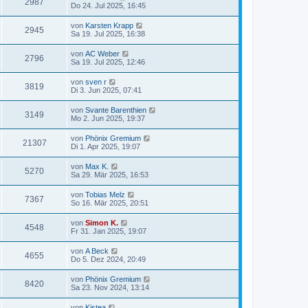
2987
Do 24. Jul 2025, 16:45
von
Karsten Krapp
2945
Sa 19. Jul 2025, 16:38
von
AC Weber
2796
Sa 19. Jul 2025, 12:46
von
sven r
3819
Di 3. Jun 2025, 07:41
von
Svante Barenthien
3149
Mo 2. Jun 2025, 19:37
von
Phönix Gremium
21307
Di 1. Apr 2025, 19:07
von
Max K.
5270
Sa 29. Mär 2025, 16:53
von
Tobias Melz
7367
So 16. Mär 2025, 20:51
von
Simon K.
4548
Fr 31. Jan 2025, 19:07
von
A Beck
4655
Do 5. Dez 2024, 20:49
von
Phönix Gremium
8420
Sa 23. Nov 2024, 13:14
von
Kistea