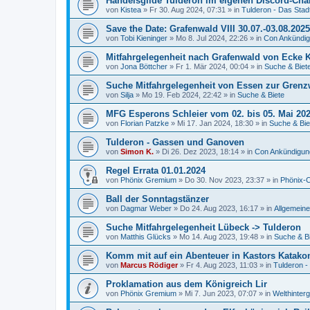
Handelsgilde Tulderon im eigenen Discord-Cha
von
Kistea
»
Fr 30. Aug 2024, 07:31
» in
Tulderon - Das Stadt
Save the Date: Grafenwald VIII 30.07.-03.08.2025
von
Tobi Kieninger
»
Mo 8. Jul 2024, 22:26
» in
Con Ankündi
Mitfahrgelegenheit nach Grafenwald von Ecke 
von
Jona Böttcher
»
Fr 1. Mär 2024, 00:04
» in
Suche & Biet
Suche Mitfahrgelegenheit von Essen zur Grenz
von
Silja
»
Mo 19. Feb 2024, 22:42
» in
Suche & Biete
MFG Esperons Schleier vom 02. bis 05. Mai 20
von
Florian Patzke
»
Mi 17. Jan 2024, 18:30
» in
Suche & Bie
Tulderon - Gassen und Ganoven
von
Simon K.
»
Di 26. Dez 2023, 18:14
» in
Con Ankündigun
Regel Errata 01.01.2024
von
Phönix Gremium
»
Do 30. Nov 2023, 23:37
» in
Phönix-C
Ball der Sonntagstänzer
von
Dagmar Weber
»
Do 24. Aug 2023, 16:17
» in
Allgemein
Suche Mitfahrgelegenheit Lübeck -> Tulderon
von
Matthis Glücks
»
Mo 14. Aug 2023, 19:48
» in
Suche & B
Komm mit auf ein Abenteuer in Kastors Katak
von
Marcus Rödiger
»
Fr 4. Aug 2023, 11:03
» in
Tulderon -
Proklamation aus dem Königreich Lir
von
Phönix Gremium
»
Mi 7. Jun 2023, 07:07
» in
Welthinter