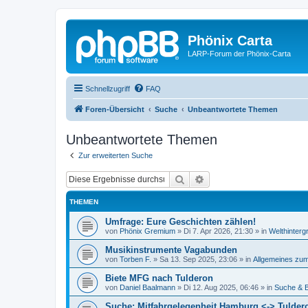
Phönix Carta
LARP-Forum der Phönix-Carta
Schnellzugriff
FAQ
Foren-Übersicht
Suche
Unbeantwortete Themen
Unbeantwortete Themen
Zur erweiterten Suche
Suche
Erweiterte Suche
THEMEN
Umfrage: Eure Geschichten zählen!
von
Phönix Gremium
»
Di 7. Apr 2026, 21:30
» in
Welthinterg
Musikinstrumente Vagabunden
von
Torben F.
»
Sa 13. Sep 2025, 23:06
» in
Allgemeines z
Biete MFG nach Tulderon
von
Daniel Baalmann
»
Di 12. Aug 2025, 06:46
» in
Suche & B
Suche: Mitfahrgelegenheit Hamburg <-> Tuldero