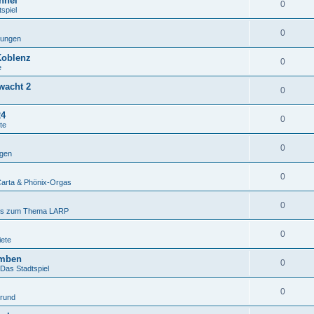
nnel
0
spiel
0
gungen
Koblenz
0
e
wacht 2
0
24
0
te
0
gen
0
arta & Phönix-Orgas
0
es zum Thema LARP
0
iete
omben
0
 Das Stadtspiel
0
grund