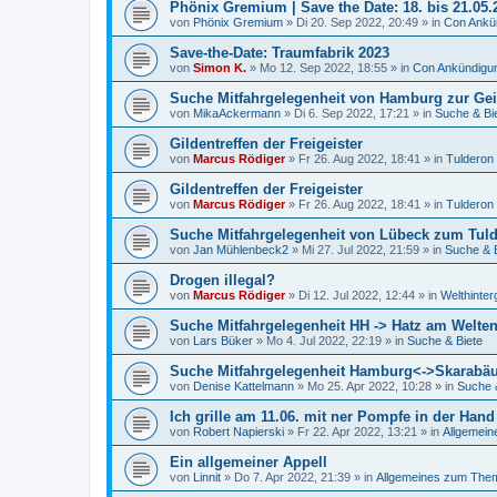
Phönix Gremium | Save the Date: 18. bis 21.05.
von
Phönix Gremium
»
Di 20. Sep 2022, 20:49
» in
Con Ankü
Save-the-Date: Traumfabrik 2023
von
Simon K.
»
Mo 12. Sep 2022, 18:55
» in
Con Ankündigu
Suche Mitfahrgelegenheit von Hamburg zur Gei
von
MikaAckermann
»
Di 6. Sep 2022, 17:21
» in
Suche & Bi
Gildentreffen der Freigeister
von
Marcus Rödiger
»
Fr 26. Aug 2022, 18:41
» in
Tulderon 
Gildentreffen der Freigeister
von
Marcus Rödiger
»
Fr 26. Aug 2022, 18:41
» in
Tulderon 
Suche Mitfahrgelegenheit von Lübeck zum Tul
von
Jan Mühlenbeck2
»
Mi 27. Jul 2022, 21:59
» in
Suche & 
Drogen illegal?
von
Marcus Rödiger
»
Di 12. Jul 2022, 12:44
» in
Welthinter
Suche Mitfahrgelegenheit HH -> Hatz am Welte
von
Lars Büker
»
Mo 4. Jul 2022, 22:19
» in
Suche & Biete
Suche Mitfahrgelegenheit Hamburg<->Skarabä
von
Denise Kattelmann
»
Mo 25. Apr 2022, 10:28
» in
Suche 
Ich grille am 11.06. mit ner Pompfe in der Hand
von
Robert Napierski
»
Fr 22. Apr 2022, 13:21
» in
Allgemei
Ein allgemeiner Appell
von
Linnit
»
Do 7. Apr 2022, 21:39
» in
Allgemeines zum Th