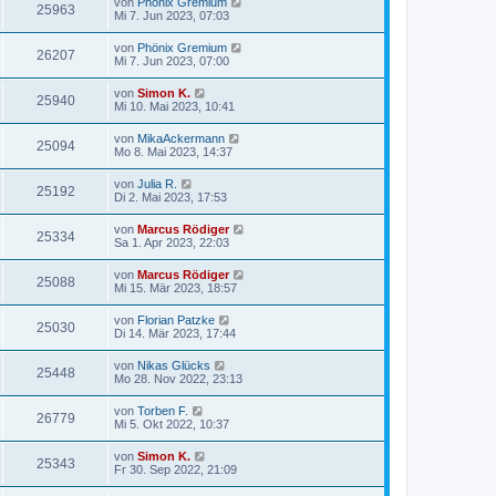
von
Phönix Gremium
25963
Mi 7. Jun 2023, 07:03
von
Phönix Gremium
26207
Mi 7. Jun 2023, 07:00
von
Simon K.
25940
Mi 10. Mai 2023, 10:41
von
MikaAckermann
25094
Mo 8. Mai 2023, 14:37
von
Julia R.
25192
Di 2. Mai 2023, 17:53
von
Marcus Rödiger
25334
Sa 1. Apr 2023, 22:03
von
Marcus Rödiger
25088
Mi 15. Mär 2023, 18:57
von
Florian Patzke
25030
Di 14. Mär 2023, 17:44
von
Nikas Glücks
25448
Mo 28. Nov 2022, 23:13
von
Torben F.
26779
Mi 5. Okt 2022, 10:37
von
Simon K.
25343
Fr 30. Sep 2022, 21:09