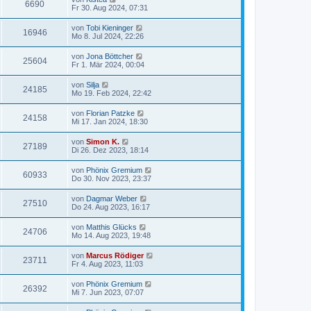
6690
Fr 30. Aug 2024, 07:31
von
Tobi Kieninger
16946
Mo 8. Jul 2024, 22:26
von
Jona Böttcher
25604
Fr 1. Mär 2024, 00:04
von
Silja
24185
Mo 19. Feb 2024, 22:42
von
Florian Patzke
24158
Mi 17. Jan 2024, 18:30
von
Simon K.
27189
Di 26. Dez 2023, 18:14
von
Phönix Gremium
60933
Do 30. Nov 2023, 23:37
von
Dagmar Weber
27510
Do 24. Aug 2023, 16:17
von
Matthis Glücks
24706
Mo 14. Aug 2023, 19:48
von
Marcus Rödiger
23711
Fr 4. Aug 2023, 11:03
von
Phönix Gremium
26392
Mi 7. Jun 2023, 07:07