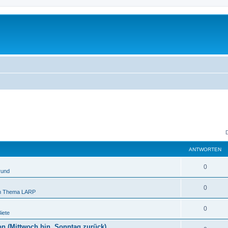
ANTWORTEN
0
rund
0
um Thema LARP
0
iete
n (Mittwoch hin, Sonntag zurück)