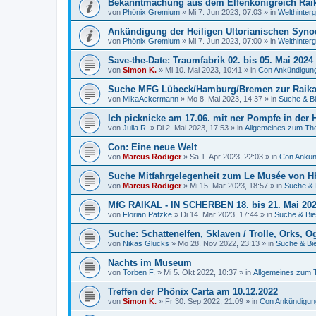
Bekanntmachung aus dem Elfenkönigreich Rai
von
Phönix Gremium
»
Mi 7. Jun 2023, 07:03
» in
Welthinter
Ankündigung der Heiligen Ultorianischen Syno
von
Phönix Gremium
»
Mi 7. Jun 2023, 07:00
» in
Welthinter
Save-the-Date: Traumfabrik 02. bis 05. Mai 2024
von
Simon K.
»
Mi 10. Mai 2023, 10:41
» in
Con Ankündigun
Suche MFG Lübeck/Hamburg/Bremen zur Raika
von
MikaAckermann
»
Mo 8. Mai 2023, 14:37
» in
Suche & Bi
Ich picknicke am 17.06. mit ner Pompfe in der
von
Julia R.
»
Di 2. Mai 2023, 17:53
» in
Allgemeines zum T
Con: Eine neue Welt
von
Marcus Rödiger
»
Sa 1. Apr 2023, 22:03
» in
Con Ankün
Suche Mitfahrgelegenheit zum Le Musée von H
von
Marcus Rödiger
»
Mi 15. Mär 2023, 18:57
» in
Suche & 
MfG RAIKAL - IN SCHERBEN 18. bis 21. Mai 20
von
Florian Patzke
»
Di 14. Mär 2023, 17:44
» in
Suche & Bie
Suche: Schattenelfen, Sklaven / Trolle, Orks, O
von
Nikas Glücks
»
Mo 28. Nov 2022, 23:13
» in
Suche & Bi
Nachts im Museum
von
Torben F.
»
Mi 5. Okt 2022, 10:37
» in
Allgemeines zum
Treffen der Phönix Carta am 10.12.2022
von
Simon K.
»
Fr 30. Sep 2022, 21:09
» in
Con Ankündigun