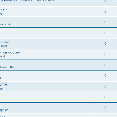
0
nhain
0
te
0
tadtspiel
0
lanum"
0
Biete
intensiviert!
0
rund
0
 Thema LARP
0
k
 2025
0
gen
0
n
0
ergrund