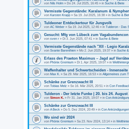
von
Nils Holm
»
Do 24. Jul 2025, 16:45
» in
Suche & Biete
Vermisste Gegenstände: Karalanum & Nymphe
von
Karsten Krapp
»
Sa 19. Jul 2025, 16:38
» in
Suche & Bie
Tuldeoner Entdeckertour für Jungvolk
von
AC Weber
»
Sa 19. Jul 2025, 12:46
» in
Tulderon - Das S
Gesucht: Mfg von Lübeck zum Vagabundencon
von
sven r
»
Di 3. Jun 2025, 07:41
» in
Suche & Biete
Vermisste Gegenstände nach "XII - Legio Kara
von
Svante Barenthien
»
Mo 2. Jun 2025, 19:37
» in
Suche & 
Erlass des Praeton Maximus – Jagd auf Verräter 
von
Phönix Gremium
»
Di 1. Apr 2025, 19:07
» in
Welthinterg
Waffenhalter und Schwertscheiden - Innenseite
von
Max K.
»
Sa 29. Mär 2025, 16:53
» in
Allgemeines zum
Schänke zur Grenzwacht III
von
Tobias Melz
»
So 16. Mär 2025, 20:51
» in
Con Feedbac
Tulderon - Der letzte Funke | 20. bis 24. August
von
Simon K.
»
Fr 31. Jan 2025, 19:07
» in
Con Ankündigun
Schänke zur Grenzwacht III
von
A Beck
»
Do 5. Dez 2024, 20:49
» in
Con Ankündigunge
Wo sind wir 2024
von
Phönix Gremium
»
Sa 23. Nov 2024, 13:14
» in
Welthint