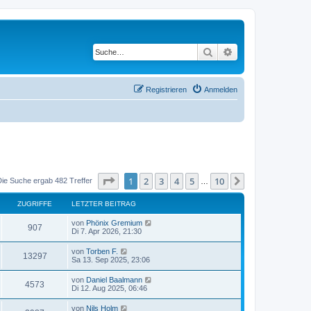
Suche
Erweiterte Suche
Registrieren
Anmelden
Seite
1
von
10
1
2
3
4
5
10
Nächste
Die Suche ergab 482 Treffer
…
ZUGRIFFE
LETZTER BEITRAG
von
Phönix Gremium
907
Di 7. Apr 2026, 21:30
von
Torben F.
13297
Sa 13. Sep 2025, 23:06
von
Daniel Baalmann
4573
Di 12. Aug 2025, 06:46
von
Nils Holm