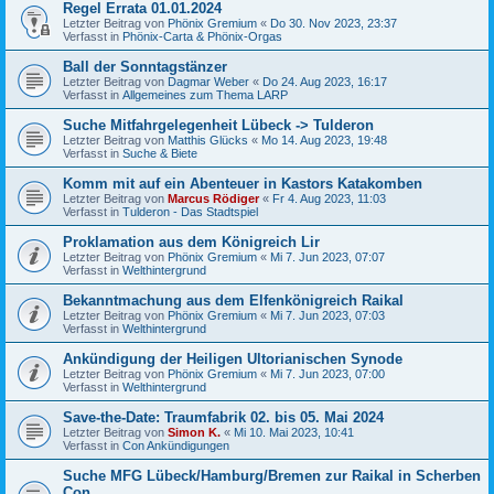
Regel Errata 01.01.2024
Letzter Beitrag von
Phönix Gremium
«
Do 30. Nov 2023, 23:37
Verfasst in
Phönix-Carta & Phönix-Orgas
Ball der Sonntagstänzer
Letzter Beitrag von
Dagmar Weber
«
Do 24. Aug 2023, 16:17
Verfasst in
Allgemeines zum Thema LARP
Suche Mitfahrgelegenheit Lübeck -> Tulderon
Letzter Beitrag von
Matthis Glücks
«
Mo 14. Aug 2023, 19:48
Verfasst in
Suche & Biete
Komm mit auf ein Abenteuer in Kastors Katakomben
Letzter Beitrag von
Marcus Rödiger
«
Fr 4. Aug 2023, 11:03
Verfasst in
Tulderon - Das Stadtspiel
Proklamation aus dem Königreich Lir
Letzter Beitrag von
Phönix Gremium
«
Mi 7. Jun 2023, 07:07
Verfasst in
Welthintergrund
Bekanntmachung aus dem Elfenkönigreich Raikal
Letzter Beitrag von
Phönix Gremium
«
Mi 7. Jun 2023, 07:03
Verfasst in
Welthintergrund
Ankündigung der Heiligen Ultorianischen Synode
Letzter Beitrag von
Phönix Gremium
«
Mi 7. Jun 2023, 07:00
Verfasst in
Welthintergrund
Save-the-Date: Traumfabrik 02. bis 05. Mai 2024
Letzter Beitrag von
Simon K.
«
Mi 10. Mai 2023, 10:41
Verfasst in
Con Ankündigungen
Suche MFG Lübeck/Hamburg/Bremen zur Raikal in Scherben
Con