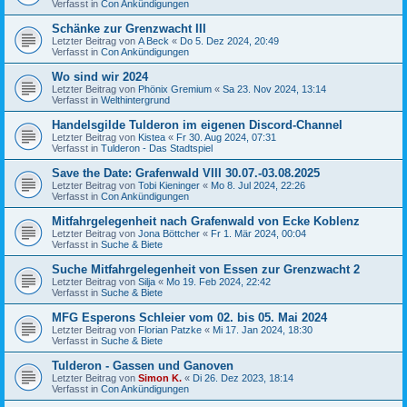
Verfasst in
Con Ankündigungen
Schänke zur Grenzwacht III
Letzter Beitrag von
A Beck
«
Do 5. Dez 2024, 20:49
Verfasst in
Con Ankündigungen
Wo sind wir 2024
Letzter Beitrag von
Phönix Gremium
«
Sa 23. Nov 2024, 13:14
Verfasst in
Welthintergrund
Handelsgilde Tulderon im eigenen Discord-Channel
Letzter Beitrag von
Kistea
«
Fr 30. Aug 2024, 07:31
Verfasst in
Tulderon - Das Stadtspiel
Save the Date: Grafenwald VIII 30.07.-03.08.2025
Letzter Beitrag von
Tobi Kieninger
«
Mo 8. Jul 2024, 22:26
Verfasst in
Con Ankündigungen
Mitfahrgelegenheit nach Grafenwald von Ecke Koblenz
Letzter Beitrag von
Jona Böttcher
«
Fr 1. Mär 2024, 00:04
Verfasst in
Suche & Biete
Suche Mitfahrgelegenheit von Essen zur Grenzwacht 2
Letzter Beitrag von
Silja
«
Mo 19. Feb 2024, 22:42
Verfasst in
Suche & Biete
MFG Esperons Schleier vom 02. bis 05. Mai 2024
Letzter Beitrag von
Florian Patzke
«
Mi 17. Jan 2024, 18:30
Verfasst in
Suche & Biete
Tulderon - Gassen und Ganoven
Letzter Beitrag von
Simon K.
«
Di 26. Dez 2023, 18:14
Verfasst in
Con Ankündigungen