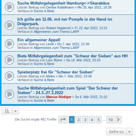
Suche Mitfahrgelegenheit Hamburg<->Skarabäus
Letzter Beitrag von
Denise Kattelmann
«
Mo 25. Apr 2022, 10:28
Verfasst in
Suche & Biete
Ich grille am 11.06. mit ner Pompfe in der Hand im
Drägerpark.
Letzter Beitrag von
Robert Napierski
«
Fr 22. Apr 2022, 13:21
Verfasst in
Allgemeines zum Thema LARP
Ein allgemeiner Appell
Letzter Beitrag von
Linnit
«
Do 7. Apr 2022, 21:39
Verfasst in
Allgemeines zum Thema LARP
Biete Mitfahrgelegenheit zum "Schwur der Sieben" aus HH
Letzter Beitrag von
Lars Büker
«
Sa 19. Mär 2022, 23:24
Verfasst in
Suche & Biete
Spielerplatz frei für "Schwur der Sieben"
Letzter Beitrag von
Meike
«
Mo 7. Mär 2022, 23:36
Verfasst in
Suche & Biete
Suche Mitfahrgelegenheit zum Spiel "Der Schwur der
Sieben" - 24.3.-27.3.2022
Letzter Beitrag von
Marcus Rödiger
«
So 6. Mär 2022, 21:01
Verfasst in
Suche & Biete
Seite
1
von
10
1
2
3
4
5
10
Nächst
Die Suche ergab 482 Treffer
…
Gehe zu