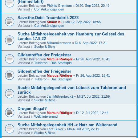
(Himmelfahrt)
Letzter Beitrag von
Phönix Gremium
«
Di 20. Sep 2022, 20:49
Verfasst in
Con Ankündigungen
Save-the-Date: Traumfabrik 2023
Letzter Beitrag von
Simon K.
«
Mo 12. Sep 2022, 18:55
Verfasst in
Con Ankündigungen
Suche Mitfahrgelegenheit von Hamburg zur Geissel des
Landes 17.9.22
Letzter Beitrag von
MikaAckermann
«
Di 6. Sep 2022, 17:21
Verfasst in
Suche & Biete
Gildentreffen der Freigeister
Letzter Beitrag von
Marcus Rödiger
«
Fr 26. Aug 2022, 18:41
Verfasst in
Tulderon - Das Stadtspiel
Gildentreffen der Freigeister
Letzter Beitrag von
Marcus Rödiger
«
Fr 26. Aug 2022, 18:41
Verfasst in
Tulderon - Das Stadtspiel
Suche Mitfahrgelegenheit von Lübeck zum Tulderon und
zurück
Letzter Beitrag von
Jan Mühlenbeck2
«
Mi 27. Jul 2022, 21:59
Verfasst in
Suche & Biete
Drogen illegal?
Letzter Beitrag von
Marcus Rödiger
«
Di 12. Jul 2022, 12:44
Verfasst in
Welthintergrund
Suche Mitfahrgelegenheit HH -> Hatz am Weltenrand
Letzter Beitrag von
Lars Büker
«
Mo 4. Jul 2022, 22:19
Verfasst in
Suche & Biete