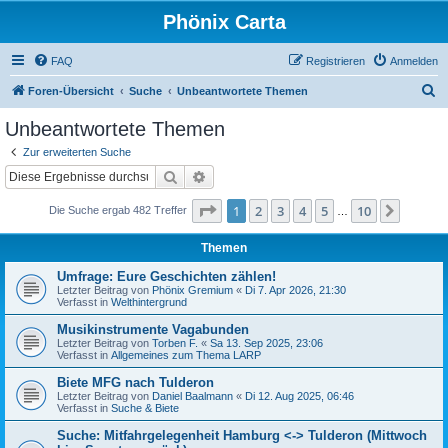
Phönix Carta
FAQ
Registrieren
Anmelden
S
Foren-Übersicht
Suche
Unbeantwortete Themen
u
Unbeantwortete Themen
c
Zur erweiterten Suche
h
Suche
Erweiterte Suche
e
Seite
1
von
10
1
2
3
4
5
10
Nächst
Die Suche ergab 482 Treffer
…
Themen
Umfrage: Eure Geschichten zählen!
Letzter Beitrag von
Phönix Gremium
«
Di 7. Apr 2026, 21:30
Verfasst in
Welthintergrund
Musikinstrumente Vagabunden
Letzter Beitrag von
Torben F.
«
Sa 13. Sep 2025, 23:06
Verfasst in
Allgemeines zum Thema LARP
Biete MFG nach Tulderon
Letzter Beitrag von
Daniel Baalmann
«
Di 12. Aug 2025, 06:46
Verfasst in
Suche & Biete
Suche: Mitfahrgelegenheit Hamburg <-> Tulderon (Mittwoch