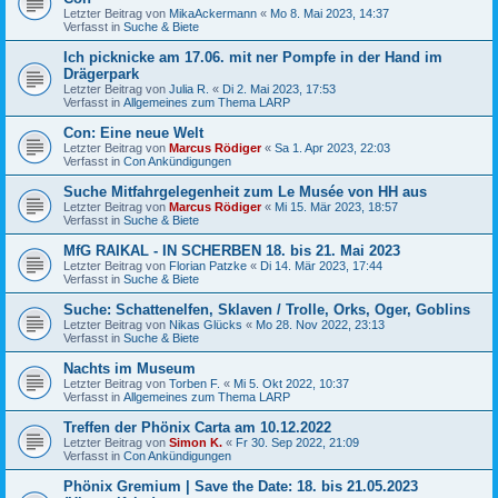
Letzter Beitrag von
MikaAckermann
«
Mo 8. Mai 2023, 14:37
Verfasst in
Suche & Biete
Ich picknicke am 17.06. mit ner Pompfe in der Hand im
Drägerpark
Letzter Beitrag von
Julia R.
«
Di 2. Mai 2023, 17:53
Verfasst in
Allgemeines zum Thema LARP
Con: Eine neue Welt
Letzter Beitrag von
Marcus Rödiger
«
Sa 1. Apr 2023, 22:03
Verfasst in
Con Ankündigungen
Suche Mitfahrgelegenheit zum Le Musée von HH aus
Letzter Beitrag von
Marcus Rödiger
«
Mi 15. Mär 2023, 18:57
Verfasst in
Suche & Biete
MfG RAIKAL - IN SCHERBEN 18. bis 21. Mai 2023
Letzter Beitrag von
Florian Patzke
«
Di 14. Mär 2023, 17:44
Verfasst in
Suche & Biete
Suche: Schattenelfen, Sklaven / Trolle, Orks, Oger, Goblins
Letzter Beitrag von
Nikas Glücks
«
Mo 28. Nov 2022, 23:13
Verfasst in
Suche & Biete
Nachts im Museum
Letzter Beitrag von
Torben F.
«
Mi 5. Okt 2022, 10:37
Verfasst in
Allgemeines zum Thema LARP
Treffen der Phönix Carta am 10.12.2022
Letzter Beitrag von
Simon K.
«
Fr 30. Sep 2022, 21:09
Verfasst in
Con Ankündigungen
Phönix Gremium | Save the Date: 18. bis 21.05.2023