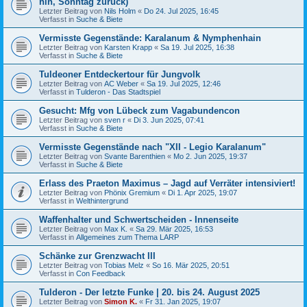
hin, Sonntag zurück)
Letzter Beitrag von
Nils Holm
«
Do 24. Jul 2025, 16:45
Verfasst in
Suche & Biete
Vermisste Gegenstände: Karalanum & Nymphenhain
Letzter Beitrag von
Karsten Krapp
«
Sa 19. Jul 2025, 16:38
Verfasst in
Suche & Biete
Tuldeoner Entdeckertour für Jungvolk
Letzter Beitrag von
AC Weber
«
Sa 19. Jul 2025, 12:46
Verfasst in
Tulderon - Das Stadtspiel
Gesucht: Mfg von Lübeck zum Vagabundencon
Letzter Beitrag von
sven r
«
Di 3. Jun 2025, 07:41
Verfasst in
Suche & Biete
Vermisste Gegenstände nach "XII - Legio Karalanum"
Letzter Beitrag von
Svante Barenthien
«
Mo 2. Jun 2025, 19:37
Verfasst in
Suche & Biete
Erlass des Praeton Maximus – Jagd auf Verräter intensiviert!
Letzter Beitrag von
Phönix Gremium
«
Di 1. Apr 2025, 19:07
Verfasst in
Welthintergrund
Waffenhalter und Schwertscheiden - Innenseite
Letzter Beitrag von
Max K.
«
Sa 29. Mär 2025, 16:53
Verfasst in
Allgemeines zum Thema LARP
Schänke zur Grenzwacht III
Letzter Beitrag von
Tobias Melz
«
So 16. Mär 2025, 20:51
Verfasst in
Con Feedback
Tulderon - Der letzte Funke | 20. bis 24. August 2025
Letzter Beitrag von
Simon K.
«
Fr 31. Jan 2025, 19:07