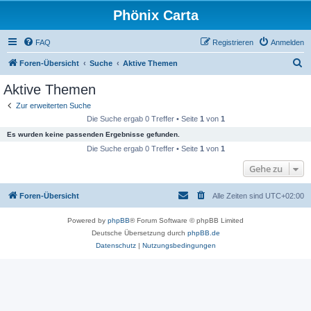
Phönix Carta
FAQ
Registrieren
Anmelden
S
Foren-Übersicht
Suche
Aktive Themen
u
Aktive Themen
c
Zur erweiterten Suche
h
Die Suche ergab 0 Treffer • Seite
1
von
1
e
Es wurden keine passenden Ergebnisse gefunden.
Die Suche ergab 0 Treffer • Seite
1
von
1
Gehe zu
Foren-Übersicht
Alle Zeiten sind
UTC+02:00
Powered by
phpBB
® Forum Software © phpBB Limited
Deutsche Übersetzung durch
phpBB.de
Datenschutz
|
Nutzungsbedingungen