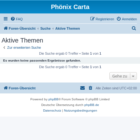
Phönix Carta
FAQ
Registrieren
Anmelden
S
Foren-Übersicht
Suche
Aktive Themen
u
Aktive Themen
c
Zur erweiterten Suche
h
Die Suche ergab 0 Treffer • Seite
1
von
1
e
Es wurden keine passenden Ergebnisse gefunden.
Die Suche ergab 0 Treffer • Seite
1
von
1
Gehe zu
Foren-Übersicht
Alle Zeiten sind
UTC+02:00
Powered by
phpBB
® Forum Software © phpBB Limited
Deutsche Übersetzung durch
phpBB.de
Datenschutz
|
Nutzungsbedingungen