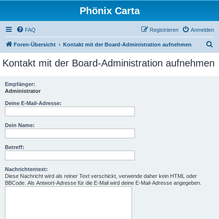
Phönix Carta
FAQ
Registrieren
Anmelden
S
Foren-Übersicht
Kontakt mit der Board-Administration aufnehmen
u
Kontakt mit der Board-Administration aufnehmen
c
h
Empfänger:
Administrator
e
Deine E-Mail-Adresse:
Dein Name:
Betreff:
Nachrichtentext:
Diese Nachricht wird als reiner Text verschickt, verwende daher kein HTML oder
BBCode. Als Antwort-Adresse für die E-Mail wird deine E-Mail-Adresse angegeben.