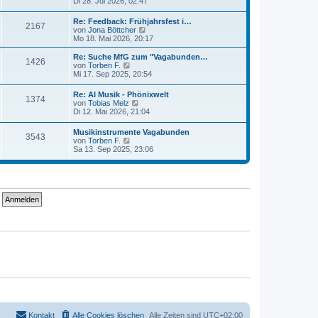
e
Di 28. Jul 2026, 02:47
t
r
u
r
B
e
a
Re: Feedback: Frühjahrsfest i…
e
2167
s
g
N
von
Jona Böttcher
i
t
e
Mo 18. Mai 2026, 20:17
t
e
u
r
r
e
a
Re: Suche MfG zum "Vagabunden…
B
1426
s
N
g
von
Torben F.
e
t
e
Mi 17. Sep 2025, 20:54
i
e
u
t
r
e
r
Re: AI Musik - Phönixwelt
B
1374
s
N
a
von
Tobias Melz
e
t
e
g
Di 12. Mai 2026, 21:04
i
e
u
t
r
e
r
Musikinstrumente Vagabunden
B
3543
s
N
a
von
Torben F.
e
t
e
g
Sa 13. Sep 2025, 23:06
i
e
u
t
r
e
r
B
s
a
e
t
g
i
e
t
r
r
B
a
e
g
i
t
r
a
g
Kontakt
Alle Cookies löschen
Alle Zeiten sind
UTC+02:00