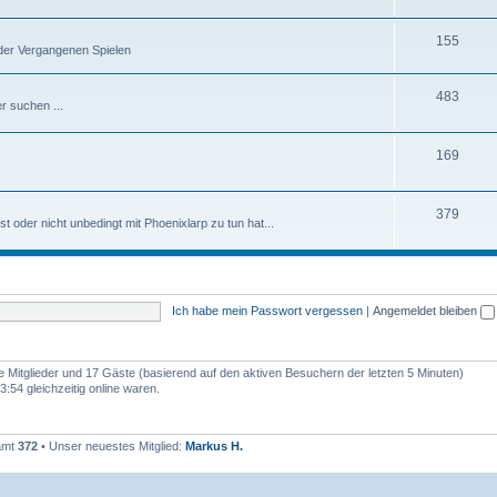
155
oder Vergangenen Spielen
483
r suchen ...
169
379
 oder nicht unbedingt mit Phoenixlarp zu tun hat...
Ich habe mein Passwort vergessen
|
Angemeldet bleiben
re Mitglieder und 17 Gäste (basierend auf den aktiven Besuchern der letzten 5 Minuten)
:54 gleichzeitig online waren.
samt
372
• Unser neuestes Mitglied:
Markus H.