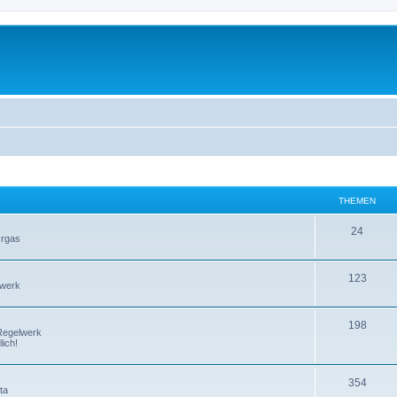
THEMEN
24
Orgas
123
lwerk
198
Regelwerk
ich!
354
ta