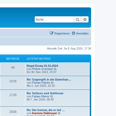
Suche
Erweiterte Suche
Registrieren
Anmelden
Aktuelle Zeit: Sa 8. Aug 2026, 17:36
BEITRÄGE
LETZTER BEITRAG
Regel Errata 01.01.2024
40
N
von
Phönix Gremium
e
Do 30. Nov 2023, 23:37
u
e
Re: Gegengift in der Datenban…
1576
s
N
von
Florian Patzke
t
e
Mo 2. Jun 2025, 22:10
e
u
r
e
Re: Schloss und Schlösser
B
1728
s
N
von
Fabian Mares
e
t
e
Mi 7. Jan 2026, 08:49
i
e
u
t
r
e
r
B
s
a
Re: Die Geister, die er rief …
e
2508
t
g
N
von
Karsten Dallmeyer
i
e