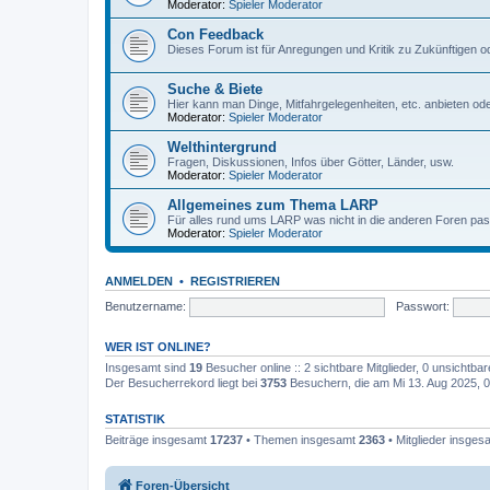
Moderator:
Spieler Moderator
Con Feedback
Dieses Forum ist für Anregungen und Kritik zu Zukünftigen 
Suche & Biete
Hier kann man Dinge, Mitfahrgelegenheiten, etc. anbieten ode
Moderator:
Spieler Moderator
Welthintergrund
Fragen, Diskussionen, Infos über Götter, Länder, usw.
Moderator:
Spieler Moderator
Allgemeines zum Thema LARP
Für alles rund ums LARP was nicht in die anderen Foren passt
Moderator:
Spieler Moderator
ANMELDEN
•
REGISTRIEREN
Benutzername:
Passwort:
WER IST ONLINE?
Insgesamt sind
19
Besucher online :: 2 sichtbare Mitglieder, 0 unsichtba
Der Besucherrekord liegt bei
3753
Besuchern, die am Mi 13. Aug 2025, 03
STATISTIK
Beiträge insgesamt
17237
• Themen insgesamt
2363
• Mitglieder insge
Foren-Übersicht