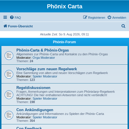
Phönix Carta
FAQ
Registrieren
Anmelden
S
Foren-Übersicht
u
Aktuelle Zeit: So 9. Aug 2026, 09:11
c
Phönix-Forum
h
Phönix-Carta & Phönix-Orgas
e
Allgemeines zur Phönix-Carta und Kontakte zu den Phönix-Orgas
Moderator:
Orga Moderator
Themen:
24
Vorschläge zum neuen Regelwerk
Eine Sammlung von alten und neuen Vorschlägen zum Regelwerk
Moderator:
Spieler Moderator
Themen:
123
Regeldiskussionen
Fragen, Anmerkungen und Interpretationen zum Phönixlarp-Regelwerk
ACHTUNG! Die hier enthaltenen Antworten sind nicht verbindlich!
Moderator:
Spieler Moderator
Themen:
198
Con Ankündigungen
Ankündigungen und Informationen zu Spielen der Phönix-Carta
Moderator:
Spieler Moderator
Themen:
354
Con Feedback