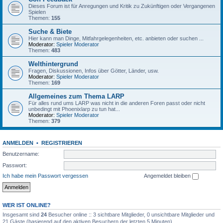
Dieses Forum ist für Anregungen und Kritik zu Zukünftigen oder Vergangenen
Spielen
Themen:
155
Suche & Biete
Hier kann man Dinge, Mitfahrgelegenheiten, etc. anbieten oder suchen ...
Moderator:
Spieler Moderator
Themen:
483
Welthintergrund
Fragen, Diskussionen, Infos über Götter, Länder, usw.
Moderator:
Spieler Moderator
Themen:
169
Allgemeines zum Thema LARP
Für alles rund ums LARP was nicht in die anderen Foren passt oder nicht
unbedingt mit Phoenixlarp zu tun hat...
Moderator:
Spieler Moderator
Themen:
379
ANMELDEN
•
REGISTRIEREN
Benutzername:
Passwort:
Ich habe mein Passwort vergessen
Angemeldet bleiben
WER IST ONLINE?
Insgesamt sind
24
Besucher online :: 3 sichtbare Mitglieder, 0 unsichtbare Mitglieder und
21 Gäste (basierend auf den aktiven Besuchern der letzten 5 Minuten)