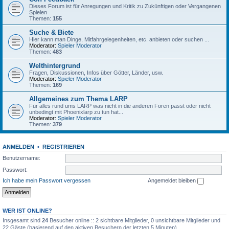
Dieses Forum ist für Anregungen und Kritik zu Zukünftigen oder Vergangenen
Spielen
Themen:
155
Suche & Biete
Hier kann man Dinge, Mitfahrgelegenheiten, etc. anbieten oder suchen ...
Moderator:
Spieler Moderator
Themen:
483
Welthintergrund
Fragen, Diskussionen, Infos über Götter, Länder, usw.
Moderator:
Spieler Moderator
Themen:
169
Allgemeines zum Thema LARP
Für alles rund ums LARP was nicht in die anderen Foren passt oder nicht
unbedingt mit Phoenixlarp zu tun hat...
Moderator:
Spieler Moderator
Themen:
379
ANMELDEN
•
REGISTRIEREN
Benutzername:
Passwort:
Ich habe mein Passwort vergessen
Angemeldet bleiben
WER IST ONLINE?
Insgesamt sind
24
Besucher online :: 2 sichtbare Mitglieder, 0 unsichtbare Mitglieder und
22 Gäste (basierend auf den aktiven Besuchern der letzten 5 Minuten)