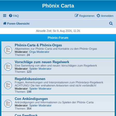
Phönix Carta
FAQ
Registrieren
Anmelden
S
Foren-Übersicht
u
Aktuelle Zeit: So 9. Aug 2026, 11:26
c
Phönix-Forum
h
Phönix-Carta & Phönix-Orgas
e
Allgemeines zur Phönix-Carta und Kontakte zu den Phönix-Orgas
Moderator:
Orga Moderator
Themen:
24
Vorschläge zum neuen Regelwerk
Eine Sammlung von alten und neuen Vorschlägen zum Regelwerk
Moderator:
Spieler Moderator
Themen:
123
Regeldiskussionen
Fragen, Anmerkungen und Interpretationen zum Phönixlarp-Regelwerk
ACHTUNG! Die hier enthaltenen Antworten sind nicht verbindlich!
Moderator:
Spieler Moderator
Themen:
198
Con Ankündigungen
Ankündigungen und Informationen zu Spielen der Phönix-Carta
Moderator:
Spieler Moderator
Themen:
354
Con Feedback