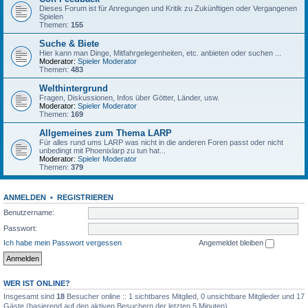
Dieses Forum ist für Anregungen und Kritik zu Zukünftigen oder Vergangenen
Spielen
Themen:
155
Suche & Biete
Hier kann man Dinge, Mitfahrgelegenheiten, etc. anbieten oder suchen ...
Moderator:
Spieler Moderator
Themen:
483
Welthintergrund
Fragen, Diskussionen, Infos über Götter, Länder, usw.
Moderator:
Spieler Moderator
Themen:
169
Allgemeines zum Thema LARP
Für alles rund ums LARP was nicht in die anderen Foren passt oder nicht
unbedingt mit Phoenixlarp zu tun hat...
Moderator:
Spieler Moderator
Themen:
379
ANMELDEN
•
REGISTRIEREN
Benutzername:
Passwort:
Ich habe mein Passwort vergessen
Angemeldet bleiben
WER IST ONLINE?
Insgesamt sind
18
Besucher online :: 1 sichtbares Mitglied, 0 unsichtbare Mitglieder und 17
Gäste (basierend auf den aktiven Besuchern der letzten 5 Minuten)