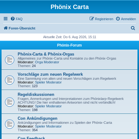
Phönix Carta
FAQ
Registrieren
Anmelden
S
Foren-Übersicht
u
Aktuelle Zeit: Do 6. Aug 2026, 15:11
c
Phönix-Forum
h
Phönix-Carta & Phönix-Orgas
e
Allgemeines zur Phönix-Carta und Kontakte zu den Phönix-Orgas
Moderator:
Orga Moderator
Themen:
24
Vorschläge zum neuen Regelwerk
Eine Sammlung von alten und neuen Vorschlägen zum Regelwerk
Moderator:
Spieler Moderator
Themen:
123
Regeldiskussionen
Fragen, Anmerkungen und Interpretationen zum Phönixlarp-Regelwerk
ACHTUNG! Die hier enthaltenen Antworten sind nicht verbindlich!
Moderator:
Spieler Moderator
Themen:
198
Con Ankündigungen
Ankündigungen und Informationen zu Spielen der Phönix-Carta
Moderator:
Spieler Moderator
Themen:
354
Con Feedback