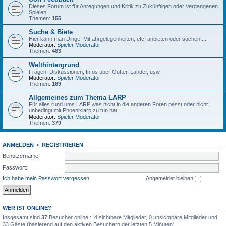
Dieses Forum ist für Anregungen und Kritik zu Zukünftigen oder Vergangenen
Spielen
Themen:
155
Suche & Biete
Hier kann man Dinge, Mitfahrgelegenheiten, etc. anbieten oder suchen ...
Moderator:
Spieler Moderator
Themen:
483
Welthintergrund
Fragen, Diskussionen, Infos über Götter, Länder, usw.
Moderator:
Spieler Moderator
Themen:
169
Allgemeines zum Thema LARP
Für alles rund ums LARP was nicht in die anderen Foren passt oder nicht
unbedingt mit Phoenixlarp zu tun hat...
Moderator:
Spieler Moderator
Themen:
379
ANMELDEN
•
REGISTRIEREN
Benutzername:
Passwort:
Ich habe mein Passwort vergessen
Angemeldet bleiben
WER IST ONLINE?
Insgesamt sind
37
Besucher online :: 4 sichtbare Mitglieder, 0 unsichtbare Mitglieder und
33 Gäste (basierend auf den aktiven Besuchern der letzten 5 Minuten)