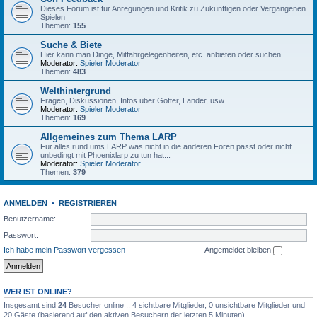
Dieses Forum ist für Anregungen und Kritik zu Zukünftigen oder Vergangenen
Spielen
Themen:
155
Suche & Biete
Hier kann man Dinge, Mitfahrgelegenheiten, etc. anbieten oder suchen ...
Moderator:
Spieler Moderator
Themen:
483
Welthintergrund
Fragen, Diskussionen, Infos über Götter, Länder, usw.
Moderator:
Spieler Moderator
Themen:
169
Allgemeines zum Thema LARP
Für alles rund ums LARP was nicht in die anderen Foren passt oder nicht
unbedingt mit Phoenixlarp zu tun hat...
Moderator:
Spieler Moderator
Themen:
379
ANMELDEN
•
REGISTRIEREN
Benutzername:
Passwort:
Ich habe mein Passwort vergessen
Angemeldet bleiben
WER IST ONLINE?
Insgesamt sind
24
Besucher online :: 4 sichtbare Mitglieder, 0 unsichtbare Mitglieder und
20 Gäste (basierend auf den aktiven Besuchern der letzten 5 Minuten)