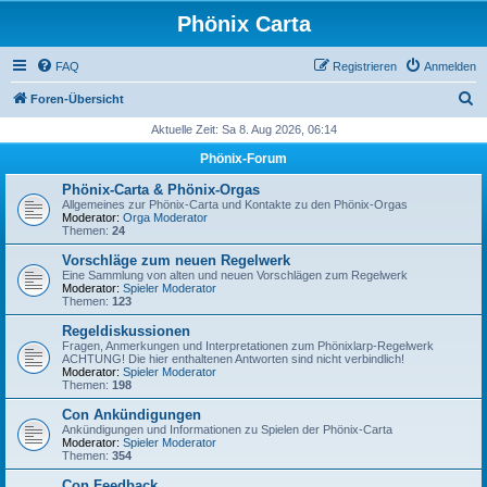
Phönix Carta
FAQ
Registrieren
Anmelden
S
Foren-Übersicht
u
Aktuelle Zeit: Sa 8. Aug 2026, 06:14
c
Phönix-Forum
h
Phönix-Carta & Phönix-Orgas
e
Allgemeines zur Phönix-Carta und Kontakte zu den Phönix-Orgas
Moderator:
Orga Moderator
Themen:
24
Vorschläge zum neuen Regelwerk
Eine Sammlung von alten und neuen Vorschlägen zum Regelwerk
Moderator:
Spieler Moderator
Themen:
123
Regeldiskussionen
Fragen, Anmerkungen und Interpretationen zum Phönixlarp-Regelwerk
ACHTUNG! Die hier enthaltenen Antworten sind nicht verbindlich!
Moderator:
Spieler Moderator
Themen:
198
Con Ankündigungen
Ankündigungen und Informationen zu Spielen der Phönix-Carta
Moderator:
Spieler Moderator
Themen:
354
Con Feedback