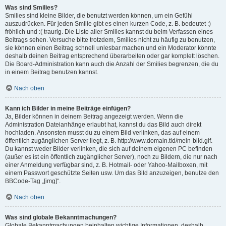
Was sind Smilies?
Smilies sind kleine Bilder, die benutzt werden können, um ein Gefühl
auszudrücken. Für jeden Smilie gibt es einen kurzen Code, z. B. bedeutet :)
fröhlich und :( traurig. Die Liste aller Smilies kannst du beim Verfassen eines
Beitrags sehen. Versuche bitte trotzdem, Smilies nicht zu häufig zu benutzen,
sie können einen Beitrag schnell unlesbar machen und ein Moderator könnte
deshalb deinen Beitrag entsprechend überarbeiten oder gar komplett löschen.
Die Board-Administration kann auch die Anzahl der Smilies begrenzen, die du
in einem Beitrag benutzen kannst.
Nach oben
Kann ich Bilder in meine Beiträge einfügen?
Ja, Bilder können in deinem Beitrag angezeigt werden. Wenn die
Administration Dateianhänge erlaubt hat, kannst du das Bild auch direkt
hochladen. Ansonsten musst du zu einem Bild verlinken, das auf einem
öffentlich zugänglichen Server liegt, z. B. http://www.domain.tld/mein-bild.gif.
Du kannst weder Bilder verlinken, die sich auf deinem eigenen PC befinden
(außer es ist ein öffentlich zugänglicher Server), noch zu Bildern, die nur nach
einer Anmeldung verfügbar sind, z. B. Hotmail- oder Yahoo-Mailboxen, mit
einem Passwort geschützte Seiten usw. Um das Bild anzuzeigen, benutze den
BBCode-Tag „[img]“.
Nach oben
Was sind globale Bekanntmachungen?
Globale Bekanntmachungen beinhalten wichtige Informationen, deshalb