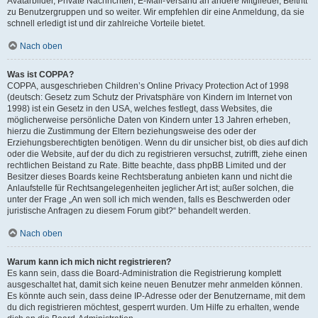
Avatarbilder, Private Nachrichten, E-Mail-Versand an andere Mitglieder, Beitritt
zu Benutzergruppen und so weiter. Wir empfehlen dir eine Anmeldung, da sie
schnell erledigt ist und dir zahlreiche Vorteile bietet.
Nach oben
Was ist COPPA?
COPPA, ausgeschrieben Children’s Online Privacy Protection Act of 1998
(deutsch: Gesetz zum Schutz der Privatsphäre von Kindern im Internet von
1998) ist ein Gesetz in den USA, welches festlegt, dass Websites, die
möglicherweise persönliche Daten von Kindern unter 13 Jahren erheben,
hierzu die Zustimmung der Eltern beziehungsweise des oder der
Erziehungsberechtigten benötigen. Wenn du dir unsicher bist, ob dies auf dich
oder die Website, auf der du dich zu registrieren versuchst, zutrifft, ziehe einen
rechtlichen Beistand zu Rate. Bitte beachte, dass phpBB Limited und der
Besitzer dieses Boards keine Rechtsberatung anbieten kann und nicht die
Anlaufstelle für Rechtsangelegenheiten jeglicher Art ist; außer solchen, die
unter der Frage „An wen soll ich mich wenden, falls es Beschwerden oder
juristische Anfragen zu diesem Forum gibt?“ behandelt werden.
Nach oben
Warum kann ich mich nicht registrieren?
Es kann sein, dass die Board-Administration die Registrierung komplett
ausgeschaltet hat, damit sich keine neuen Benutzer mehr anmelden können.
Es könnte auch sein, dass deine IP-Adresse oder der Benutzername, mit dem
du dich registrieren möchtest, gesperrt wurden. Um Hilfe zu erhalten, wende