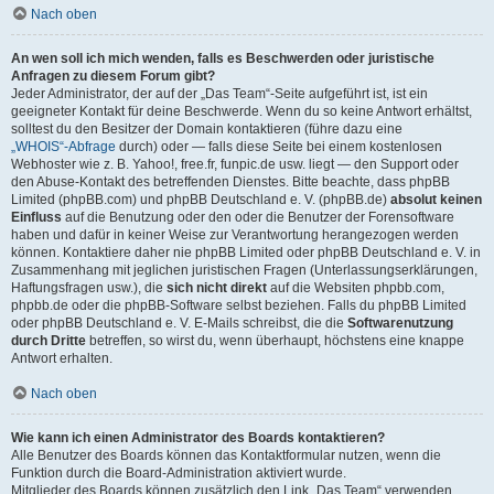
Nach oben
An wen soll ich mich wenden, falls es Beschwerden oder juristische
Anfragen zu diesem Forum gibt?
Jeder Administrator, der auf der „Das Team“-Seite aufgeführt ist, ist ein
geeigneter Kontakt für deine Beschwerde. Wenn du so keine Antwort erhältst,
solltest du den Besitzer der Domain kontaktieren (führe dazu eine
„WHOIS“-Abfrage
durch) oder — falls diese Seite bei einem kostenlosen
Webhoster wie z. B. Yahoo!, free.fr, funpic.de usw. liegt — den Support oder
den Abuse-Kontakt des betreffenden Dienstes. Bitte beachte, dass phpBB
Limited (phpBB.com) und phpBB Deutschland e. V. (phpBB.de)
absolut keinen
Einfluss
auf die Benutzung oder den oder die Benutzer der Forensoftware
haben und dafür in keiner Weise zur Verantwortung herangezogen werden
können. Kontaktiere daher nie phpBB Limited oder phpBB Deutschland e. V. in
Zusammenhang mit jeglichen juristischen Fragen (Unterlassungserklärungen,
Haftungsfragen usw.), die
sich nicht direkt
auf die Websiten phpbb.com,
phpbb.de oder die phpBB-Software selbst beziehen. Falls du phpBB Limited
oder phpBB Deutschland e. V. E-Mails schreibst, die die
Softwarenutzung
durch Dritte
betreffen, so wirst du, wenn überhaupt, höchstens eine knappe
Antwort erhalten.
Nach oben
Wie kann ich einen Administrator des Boards kontaktieren?
Alle Benutzer des Boards können das Kontaktformular nutzen, wenn die
Funktion durch die Board-Administration aktiviert wurde.
Mitglieder des Boards können zusätzlich den Link „Das Team“ verwenden.