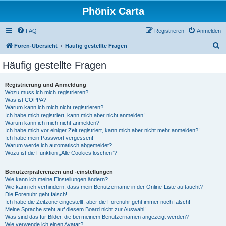
Phönix Carta
FAQ
Registrieren
Anmelden
S
Foren-Übersicht
Häufig gestellte Fragen
u
Häufig gestellte Fragen
c
h
Registrierung und Anmeldung
Wozu muss ich mich registrieren?
e
Was ist COPPA?
Warum kann ich mich nicht registrieren?
Ich habe mich registriert, kann mich aber nicht anmelden!
Warum kann ich mich nicht anmelden?
Ich habe mich vor einiger Zeit registriert, kann mich aber nicht mehr anmelden?!
Ich habe mein Passwort vergessen!
Warum werde ich automatisch abgemeldet?
Wozu ist die Funktion „Alle Cookies löschen“?
Benutzerpräferenzen und -einstellungen
Wie kann ich meine Einstellungen ändern?
Wie kann ich verhindern, dass mein Benutzername in der Online-Liste auftaucht?
Die Forenuhr geht falsch!
Ich habe die Zeitzone eingestellt, aber die Forenuhr geht immer noch falsch!
Meine Sprache steht auf diesem Board nicht zur Auswahl!
Was sind das für Bilder, die bei meinem Benutzernamen angezeigt werden?
Wie verwende ich einen Avatar?