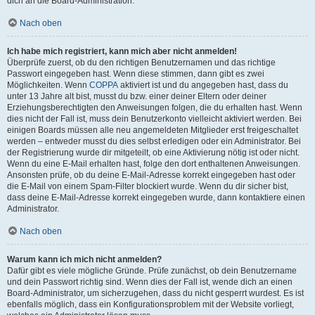
dich an die Board-Administration.
Nach oben
Ich habe mich registriert, kann mich aber nicht anmelden!
Überprüfe zuerst, ob du den richtigen Benutzernamen und das richtige
Passwort eingegeben hast. Wenn diese stimmen, dann gibt es zwei
Möglichkeiten. Wenn
COPPA
aktiviert ist und du angegeben hast, dass du
unter 13 Jahre alt bist, musst du bzw. einer deiner Eltern oder deiner
Erziehungsberechtigten den Anweisungen folgen, die du erhalten hast. Wenn
dies nicht der Fall ist, muss dein Benutzerkonto vielleicht aktiviert werden. Bei
einigen Boards müssen alle neu angemeldeten Mitglieder erst freigeschaltet
werden – entweder musst du dies selbst erledigen oder ein Administrator. Bei
der Registrierung wurde dir mitgeteilt, ob eine Aktivierung nötig ist oder nicht.
Wenn du eine E-Mail erhalten hast, folge den dort enthaltenen Anweisungen.
Ansonsten prüfe, ob du deine E-Mail-Adresse korrekt eingegeben hast oder
die E-Mail von einem Spam-Filter blockiert wurde. Wenn du dir sicher bist,
dass deine E-Mail-Adresse korrekt eingegeben wurde, dann kontaktiere einen
Administrator.
Nach oben
Warum kann ich mich nicht anmelden?
Dafür gibt es viele mögliche Gründe. Prüfe zunächst, ob dein Benutzername
und dein Passwort richtig sind. Wenn dies der Fall ist, wende dich an einen
Board-Administrator, um sicherzugehen, dass du nicht gesperrt wurdest. Es ist
ebenfalls möglich, dass ein Konfigurationsproblem mit der Website vorliegt,