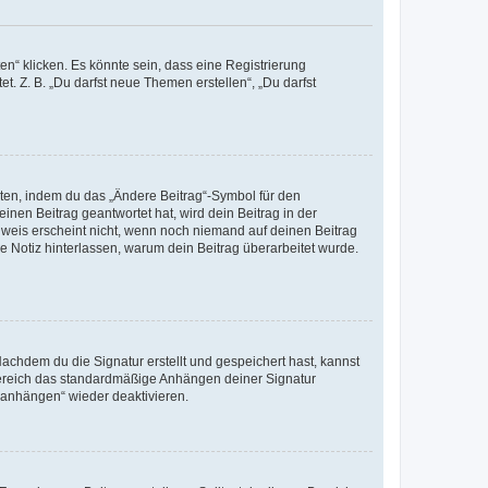
n“ klicken. Es könnte sein, dass eine Registrierung
t. Z. B. „Du darfst neue Themen erstellen“, „Du darfst
iten, indem du das „Ändere Beitrag“-Symbol für den
inen Beitrag geantwortet hat, wird dein Beitrag in der
nweis erscheint nicht, wenn noch niemand auf deinen Beitrag
ne Notiz hinterlassen, warum dein Beitrag überarbeitet wurde.
chdem du die Signatur erstellt und gespeichert hast, kannst
Bereich das standardmäßige Anhängen deiner Signatur
r anhängen“ wieder deaktivieren.