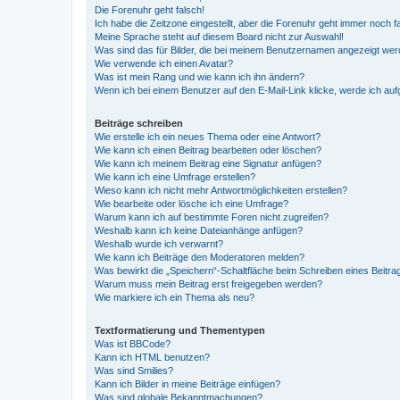
Die Forenuhr geht falsch!
Ich habe die Zeitzone eingestellt, aber die Forenuhr geht immer noch f
Meine Sprache steht auf diesem Board nicht zur Auswahl!
Was sind das für Bilder, die bei meinem Benutzernamen angezeigt we
Wie verwende ich einen Avatar?
Was ist mein Rang und wie kann ich ihn ändern?
Wenn ich bei einem Benutzer auf den E-Mail-Link klicke, werde ich au
Beiträge schreiben
Wie erstelle ich ein neues Thema oder eine Antwort?
Wie kann ich einen Beitrag bearbeiten oder löschen?
Wie kann ich meinem Beitrag eine Signatur anfügen?
Wie kann ich eine Umfrage erstellen?
Wieso kann ich nicht mehr Antwortmöglichkeiten erstellen?
Wie bearbeite oder lösche ich eine Umfrage?
Warum kann ich auf bestimmte Foren nicht zugreifen?
Weshalb kann ich keine Dateianhänge anfügen?
Weshalb wurde ich verwarnt?
Wie kann ich Beiträge den Moderatoren melden?
Was bewirkt die „Speichern“-Schaltfläche beim Schreiben eines Beitra
Warum muss mein Beitrag erst freigegeben werden?
Wie markiere ich ein Thema als neu?
Textformatierung und Thementypen
Was ist BBCode?
Kann ich HTML benutzen?
Was sind Smilies?
Kann ich Bilder in meine Beiträge einfügen?
Was sind globale Bekanntmachungen?