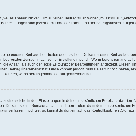
„Neues Thema“ klicken. Um auf einen Beitrag zu antworten, musst du auf „Antworte
e Berechtigungen sind jeweils am Ende der Foren- und der Beitragsansicht aufgeliste
r deine eigenen Beiträge bearbeiten oder löschen. Du kannst einen Beitrag bearbe
inen begrenzten Zeitraum nach seiner Erstellung möglich. Wenn bereits jemand auf de
 die Anzahl als auch der letzte Zeitpunkt der Bearbeitungen angezeigt. Dieser Hi
en Beitrag überarbeitet hat. Diese können jedoch, falls sie es für nötig halten, ei
hen können, wenn bereits jemand darauf geantwortet hat.
st eine solche in den Einstellungen in deinem persönlichen Bereich entwerfen. Na
eren. Du kannst eine Signatur auch hinzufügen, indem du in deinem persönlichen 
atur verfassen möchtest, so kannst du dort einfach das Kontrollkästchen „Signatu