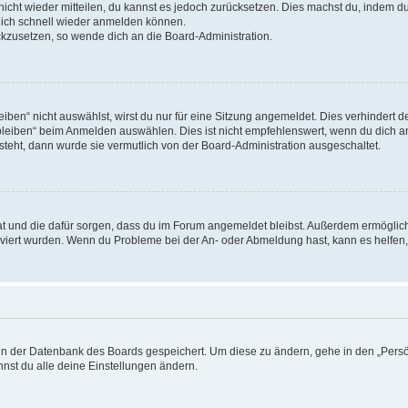
 nicht wieder mitteilen, du kannst es jedoch zurücksetzen. Dies machst du, indem 
 dich schnell wieder anmelden können.
ückzusetzen, so wende dich an die Board-Administration.
en“ nicht auswählst, wirst du nur für eine Sitzung angemeldet. Dies verhindert 
leiben“ beim Anmelden auswählen. Dies ist nicht empfehlenswert, wenn du dich an
 steht, dann wurde sie vermutlich von der Board-Administration ausgeschaltet.
 hat und die dafür sorgen, dass du im Forum angemeldet bleibst. Außerdem ermögli
tiviert wurden. Wenn du Probleme bei der An- oder Abmeldung hast, kann es helfen
n in der Datenbank des Boards gespeichert. Um diese zu ändern, gehe in den „Persö
nst du alle deine Einstellungen ändern.