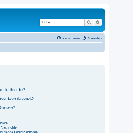
Suche
Erweiterte Suche
Registrieren
Anmelden
ete ich ihnen bei?
en farbig dargestellt?
tartseite?
icken!
 Nachrichten!
ed dieses Forums erhalten!