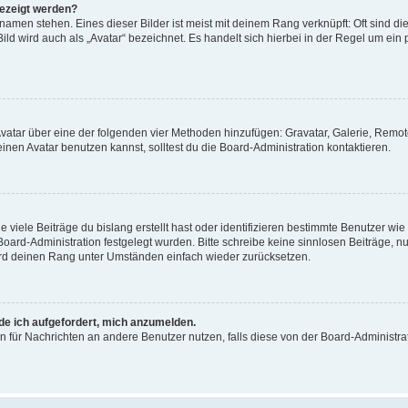
gezeigt werden?
amen stehen. Eines dieser Bilder ist meist mit deinem Rang verknüpft: Oft sind di
ld wird auch als „Avatar“ bezeichnet. Es handelt sich hierbei in der Regel um ein
 Avatar über eine der folgenden vier Methoden hinzufügen: Gravatar, Galerie, Rem
en Avatar benutzen kannst, solltest du die Board-Administration kontaktieren.
viele Beiträge du bislang erstellt hast oder identifizieren bestimmte Benutzer w
 Board-Administration festgelegt wurden. Bitte schreibe keine sinnlosen Beiträge
wird deinen Rang unter Umständen einfach wieder zurücksetzen.
rde ich aufgefordert, mich anzumelden.
ion für Nachrichten an andere Benutzer nutzen, falls diese von der Board-Administ