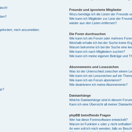
alsch!
Freunde und ignorierte Mitglieder
Wozu benötige ich die Listen der Freunde un
rden?
Wie kann ich Mitglieder zur Liste der Freund
wieder aus den Listen entfernen?
fgefordert, mich anzumelden.
Die Foren durchsuchen
Wie kann ich ein Forum oder mehrere For
Weshalb erhalte ich bei der Suche keine Er
Warum bekomme ich bei der Suche eine lee
Wie kann ich nach Mitgliedern suchen?
Wie kann ich meine eigenen Beiträge und T
Abonnements und Lesezeichen
Was ist der Unterschied zwischen einem L
Wie kann ich ein Lesezeichen auf ein Them
Wie kann ich ein Forum abonnieren?
Wie deaktiviere ich meine Abonnements?
gs?
Dateianhänge
Welche Dateianhänge sind in diesem Forum
Kann ich eine Übersicht all meiner Dateian
phpBB betreffende Fragen
Wer hat diese Forensoftware entwickelt?
Warum ist Funktion x oder y nicht enthalten
An wen soll ich mich wenden, falls es Besc