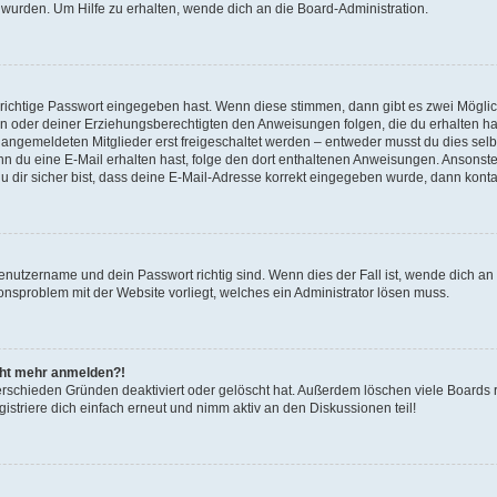
 wurden. Um Hilfe zu erhalten, wende dich an die Board-Administration.
 richtige Passwort eingegeben hast. Wenn diese stimmen, dann gibt es zwei Mögl
tern oder deiner Erziehungsberechtigten den Anweisungen folgen, die du erhalten ha
u angemeldeten Mitglieder erst freigeschaltet werden – entweder musst du dies selbs
. Wenn du eine E-Mail erhalten hast, folge den dort enthaltenen Anweisungen. Ansons
 dir sicher bist, dass deine E-Mail-Adresse korrekt eingegeben wurde, dann kontak
Benutzername und dein Passwort richtig sind. Wenn dies der Fall ist, wende dich a
ionsproblem mit der Website vorliegt, welches ein Administrator lösen muss.
icht mehr anmelden?!
erschieden Gründen deaktiviert oder gelöscht hat. Außerdem löschen viele Boards r
triere dich einfach erneut und nimm aktiv an den Diskussionen teil!