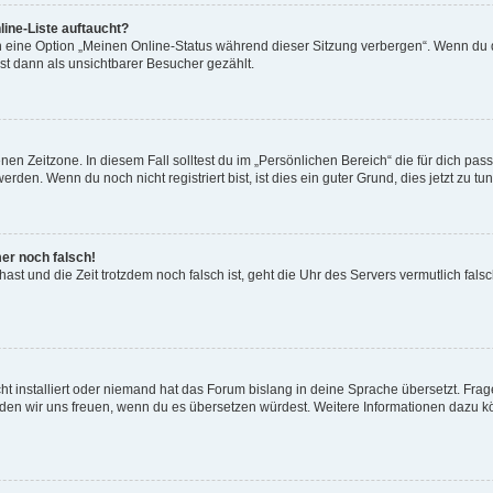
ine-Liste auftaucht?
n eine Option „Meinen Online-Status während dieser Sitzung verbergen“. Wenn du d
st dann als unsichtbarer Besucher gezählt.
en Zeitzone. In diesem Fall solltest du im „Persönlichen Bereich“ die für dich passe
den. Wenn du noch nicht registriert bist, ist dies ein guter Grund, dies jetzt zu tun
mer noch falsch!
t hast und die Zeit trotzdem noch falsch ist, geht die Uhr des Servers vermutlich fal
t installiert oder niemand hat das Forum bislang in deine Sprache übersetzt. Frag
, würden wir uns freuen, wenn du es übersetzen würdest. Weitere Informationen dazu