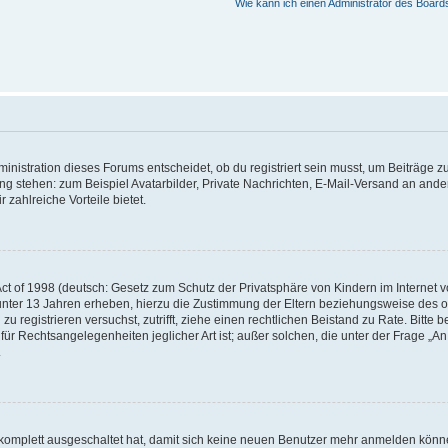
Wie kann ich einen Administrator des Board
istration dieses Forums entscheidet, ob du registriert sein musst, um Beiträge zu s
ung stehen: zum Beispiel Avatarbilder, Private Nachrichten, E-Mail-Versand an ander
 zahlreiche Vorteile bietet.
t of 1998 (deutsch: Gesetz zum Schutz der Privatsphäre von Kindern im Internet vo
unter 13 Jahren erheben, hierzu die Zustimmung der Eltern beziehungsweise des o
h zu registrieren versuchst, zutrifft, ziehe einen rechtlichen Beistand zu Rate. Bit
für Rechtsangelegenheiten jeglicher Art ist; außer solchen, die unter der Frage „
.
g komplett ausgeschaltet hat, damit sich keine neuen Benutzer mehr anmelden könn