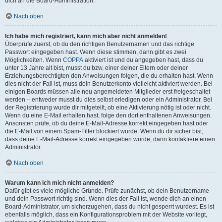
dich an die Board-Administration.
Nach oben
Ich habe mich registriert, kann mich aber nicht anmelden!
Überprüfe zuerst, ob du den richtigen Benutzernamen und das richtige
Passwort eingegeben hast. Wenn diese stimmen, dann gibt es zwei
Möglichkeiten. Wenn
COPPA
aktiviert ist und du angegeben hast, dass du
unter 13 Jahre alt bist, musst du bzw. einer deiner Eltern oder deiner
Erziehungsberechtigten den Anweisungen folgen, die du erhalten hast. Wenn
dies nicht der Fall ist, muss dein Benutzerkonto vielleicht aktiviert werden. Bei
einigen Boards müssen alle neu angemeldeten Mitglieder erst freigeschaltet
werden – entweder musst du dies selbst erledigen oder ein Administrator. Bei
der Registrierung wurde dir mitgeteilt, ob eine Aktivierung nötig ist oder nicht.
Wenn du eine E-Mail erhalten hast, folge den dort enthaltenen Anweisungen.
Ansonsten prüfe, ob du deine E-Mail-Adresse korrekt eingegeben hast oder
die E-Mail von einem Spam-Filter blockiert wurde. Wenn du dir sicher bist,
dass deine E-Mail-Adresse korrekt eingegeben wurde, dann kontaktiere einen
Administrator.
Nach oben
Warum kann ich mich nicht anmelden?
Dafür gibt es viele mögliche Gründe. Prüfe zunächst, ob dein Benutzername
und dein Passwort richtig sind. Wenn dies der Fall ist, wende dich an einen
Board-Administrator, um sicherzugehen, dass du nicht gesperrt wurdest. Es ist
ebenfalls möglich, dass ein Konfigurationsproblem mit der Website vorliegt,