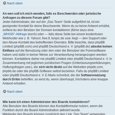
Nach oben
An wen soll ich mich wenden, falls es Beschwerden oder juristische
Anfragen zu diesem Forum gibt?
Jeder Administrator, der auf der „Das Team“-Seite aufgeführt ist, ist ein
geeigneter Kontakt für deine Beschwerde. Wenn du so keine Antwort erhältst,
solltest du den Besitzer der Domain kontaktieren (führe dazu eine
„WHOIS“-Abfrage
durch) oder — falls diese Seite bei einem kostenlosen
Webhoster wie z. B. Yahoo!, free.fr, funpic.de usw. liegt — den Support oder
den Abuse-Kontakt des betreffenden Dienstes. Bitte beachte, dass phpBB
Limited (phpBB.com) und phpBB Deutschland e. V. (phpBB.de)
absolut keinen
Einfluss
auf die Benutzung oder den oder die Benutzer der Forensoftware
haben und dafür in keiner Weise zur Verantwortung herangezogen werden
können. Kontaktiere daher nie phpBB Limited oder phpBB Deutschland e. V. in
Zusammenhang mit jeglichen juristischen Fragen (Unterlassungserklärungen,
Haftungsfragen usw.), die
sich nicht direkt
auf die Websiten phpbb.com,
phpbb.de oder die phpBB-Software selbst beziehen. Falls du phpBB Limited
oder phpBB Deutschland e. V. E-Mails schreibst, die die
Softwarenutzung
durch Dritte
betreffen, so wirst du, wenn überhaupt, höchstens eine knappe
Antwort erhalten.
Nach oben
Wie kann ich einen Administrator des Boards kontaktieren?
Alle Benutzer des Boards können das Kontaktformular nutzen, wenn die
Funktion durch die Board-Administration aktiviert wurde.
Mitglieder des Boards können zusätzlich den Link „Das Team“ verwenden.