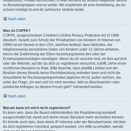
Avatarbilder, Private Nachrichten, E-Mail-Versand an andere Mitglieder, Beitritt
zu Benutzergruppen und so weiter. Wir empfehlen dir eine Anmeldung, da sie
schnell erledigt ist und dir zahlreiche Vorteile bietet.
Nach oben
Was ist COPPA?
COPPA, ausgeschrieben Children’s Online Privacy Protection Act of 1998
(deutsch: Gesetz zum Schutz der Privatsphäre von Kindern im Internet von
1998) ist ein Gesetz in den USA, welches festlegt, dass Websites, die
möglicherweise persönliche Daten von Kindern unter 13 Jahren erheben,
hierzu die Zustimmung der Eltern beziehungsweise des oder der
Erziehungsberechtigten benötigen. Wenn du dir unsicher bist, ob dies auf dich
oder die Website, auf der du dich zu registrieren versuchst, zutrifft, ziehe einen
rechtlichen Beistand zu Rate. Bitte beachte, dass phpBB Limited und der
Besitzer dieses Boards keine Rechtsberatung anbieten kann und nicht die
Anlaufstelle für Rechtsangelegenheiten jeglicher Art ist; außer solchen, die
unter der Frage „An wen soll ich mich wenden, falls es Beschwerden oder
juristische Anfragen zu diesem Forum gibt?“ behandelt werden.
Nach oben
Warum kann ich mich nicht registrieren?
Es kann sein, dass die Board-Administration die Registrierung komplett
ausgeschaltet hat, damit sich keine neuen Benutzer mehr anmelden können.
Es könnte auch sein, dass deine IP-Adresse oder der Benutzername, mit dem
du dich registrieren möchtest, gesperrt wurden. Um Hilfe zu erhalten, wende