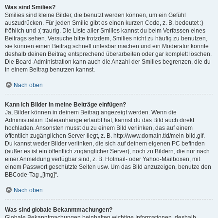
Was sind Smilies?
Smilies sind kleine Bilder, die benutzt werden können, um ein Gefühl
auszudrücken. Für jeden Smilie gibt es einen kurzen Code, z. B. bedeutet :)
fröhlich und :( traurig. Die Liste aller Smilies kannst du beim Verfassen eines
Beitrags sehen. Versuche bitte trotzdem, Smilies nicht zu häufig zu benutzen,
sie können einen Beitrag schnell unlesbar machen und ein Moderator könnte
deshalb deinen Beitrag entsprechend überarbeiten oder gar komplett löschen.
Die Board-Administration kann auch die Anzahl der Smilies begrenzen, die du
in einem Beitrag benutzen kannst.
Nach oben
Kann ich Bilder in meine Beiträge einfügen?
Ja, Bilder können in deinem Beitrag angezeigt werden. Wenn die
Administration Dateianhänge erlaubt hat, kannst du das Bild auch direkt
hochladen. Ansonsten musst du zu einem Bild verlinken, das auf einem
öffentlich zugänglichen Server liegt, z. B. http://www.domain.tld/mein-bild.gif.
Du kannst weder Bilder verlinken, die sich auf deinem eigenen PC befinden
(außer es ist ein öffentlich zugänglicher Server), noch zu Bildern, die nur nach
einer Anmeldung verfügbar sind, z. B. Hotmail- oder Yahoo-Mailboxen, mit
einem Passwort geschützte Seiten usw. Um das Bild anzuzeigen, benutze den
BBCode-Tag „[img]“.
Nach oben
Was sind globale Bekanntmachungen?
Globale Bekanntmachungen beinhalten wichtige Informationen, deshalb