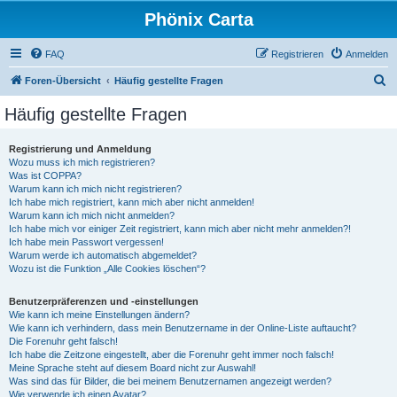
Phönix Carta
FAQ
Registrieren
Anmelden
S
Foren-Übersicht
Häufig gestellte Fragen
u
Häufig gestellte Fragen
c
h
Registrierung und Anmeldung
Wozu muss ich mich registrieren?
e
Was ist COPPA?
Warum kann ich mich nicht registrieren?
Ich habe mich registriert, kann mich aber nicht anmelden!
Warum kann ich mich nicht anmelden?
Ich habe mich vor einiger Zeit registriert, kann mich aber nicht mehr anmelden?!
Ich habe mein Passwort vergessen!
Warum werde ich automatisch abgemeldet?
Wozu ist die Funktion „Alle Cookies löschen“?
Benutzerpräferenzen und -einstellungen
Wie kann ich meine Einstellungen ändern?
Wie kann ich verhindern, dass mein Benutzername in der Online-Liste auftaucht?
Die Forenuhr geht falsch!
Ich habe die Zeitzone eingestellt, aber die Forenuhr geht immer noch falsch!
Meine Sprache steht auf diesem Board nicht zur Auswahl!
Was sind das für Bilder, die bei meinem Benutzernamen angezeigt werden?
Wie verwende ich einen Avatar?