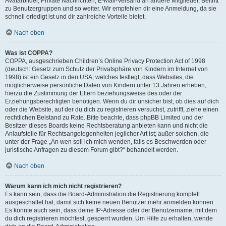
Avatarbilder, Private Nachrichten, E-Mail-Versand an andere Mitglieder, Beitritt
zu Benutzergruppen und so weiter. Wir empfehlen dir eine Anmeldung, da sie
schnell erledigt ist und dir zahlreiche Vorteile bietet.
Nach oben
Was ist COPPA?
COPPA, ausgeschrieben Children’s Online Privacy Protection Act of 1998
(deutsch: Gesetz zum Schutz der Privatsphäre von Kindern im Internet von
1998) ist ein Gesetz in den USA, welches festlegt, dass Websites, die
möglicherweise persönliche Daten von Kindern unter 13 Jahren erheben,
hierzu die Zustimmung der Eltern beziehungsweise des oder der
Erziehungsberechtigten benötigen. Wenn du dir unsicher bist, ob dies auf dich
oder die Website, auf der du dich zu registrieren versuchst, zutrifft, ziehe einen
rechtlichen Beistand zu Rate. Bitte beachte, dass phpBB Limited und der
Besitzer dieses Boards keine Rechtsberatung anbieten kann und nicht die
Anlaufstelle für Rechtsangelegenheiten jeglicher Art ist; außer solchen, die
unter der Frage „An wen soll ich mich wenden, falls es Beschwerden oder
juristische Anfragen zu diesem Forum gibt?“ behandelt werden.
Nach oben
Warum kann ich mich nicht registrieren?
Es kann sein, dass die Board-Administration die Registrierung komplett
ausgeschaltet hat, damit sich keine neuen Benutzer mehr anmelden können.
Es könnte auch sein, dass deine IP-Adresse oder der Benutzername, mit dem
du dich registrieren möchtest, gesperrt wurden. Um Hilfe zu erhalten, wende