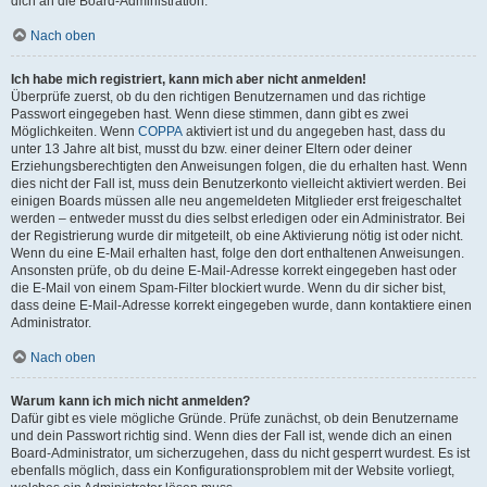
dich an die Board-Administration.
Nach oben
Ich habe mich registriert, kann mich aber nicht anmelden!
Überprüfe zuerst, ob du den richtigen Benutzernamen und das richtige
Passwort eingegeben hast. Wenn diese stimmen, dann gibt es zwei
Möglichkeiten. Wenn
COPPA
aktiviert ist und du angegeben hast, dass du
unter 13 Jahre alt bist, musst du bzw. einer deiner Eltern oder deiner
Erziehungsberechtigten den Anweisungen folgen, die du erhalten hast. Wenn
dies nicht der Fall ist, muss dein Benutzerkonto vielleicht aktiviert werden. Bei
einigen Boards müssen alle neu angemeldeten Mitglieder erst freigeschaltet
werden – entweder musst du dies selbst erledigen oder ein Administrator. Bei
der Registrierung wurde dir mitgeteilt, ob eine Aktivierung nötig ist oder nicht.
Wenn du eine E-Mail erhalten hast, folge den dort enthaltenen Anweisungen.
Ansonsten prüfe, ob du deine E-Mail-Adresse korrekt eingegeben hast oder
die E-Mail von einem Spam-Filter blockiert wurde. Wenn du dir sicher bist,
dass deine E-Mail-Adresse korrekt eingegeben wurde, dann kontaktiere einen
Administrator.
Nach oben
Warum kann ich mich nicht anmelden?
Dafür gibt es viele mögliche Gründe. Prüfe zunächst, ob dein Benutzername
und dein Passwort richtig sind. Wenn dies der Fall ist, wende dich an einen
Board-Administrator, um sicherzugehen, dass du nicht gesperrt wurdest. Es ist
ebenfalls möglich, dass ein Konfigurationsproblem mit der Website vorliegt,