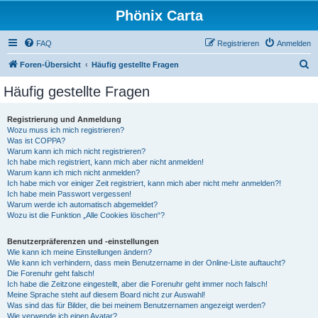
Phönix Carta
FAQ
Registrieren
Anmelden
S
Foren-Übersicht
Häufig gestellte Fragen
u
Häufig gestellte Fragen
c
h
Registrierung und Anmeldung
Wozu muss ich mich registrieren?
e
Was ist COPPA?
Warum kann ich mich nicht registrieren?
Ich habe mich registriert, kann mich aber nicht anmelden!
Warum kann ich mich nicht anmelden?
Ich habe mich vor einiger Zeit registriert, kann mich aber nicht mehr anmelden?!
Ich habe mein Passwort vergessen!
Warum werde ich automatisch abgemeldet?
Wozu ist die Funktion „Alle Cookies löschen“?
Benutzerpräferenzen und -einstellungen
Wie kann ich meine Einstellungen ändern?
Wie kann ich verhindern, dass mein Benutzername in der Online-Liste auftaucht?
Die Forenuhr geht falsch!
Ich habe die Zeitzone eingestellt, aber die Forenuhr geht immer noch falsch!
Meine Sprache steht auf diesem Board nicht zur Auswahl!
Was sind das für Bilder, die bei meinem Benutzernamen angezeigt werden?
Wie verwende ich einen Avatar?