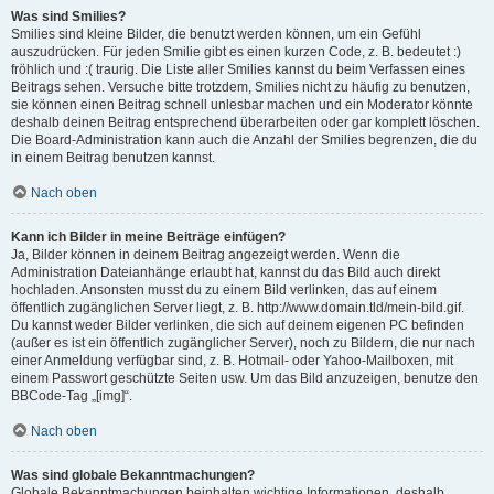
Was sind Smilies?
Smilies sind kleine Bilder, die benutzt werden können, um ein Gefühl
auszudrücken. Für jeden Smilie gibt es einen kurzen Code, z. B. bedeutet :)
fröhlich und :( traurig. Die Liste aller Smilies kannst du beim Verfassen eines
Beitrags sehen. Versuche bitte trotzdem, Smilies nicht zu häufig zu benutzen,
sie können einen Beitrag schnell unlesbar machen und ein Moderator könnte
deshalb deinen Beitrag entsprechend überarbeiten oder gar komplett löschen.
Die Board-Administration kann auch die Anzahl der Smilies begrenzen, die du
in einem Beitrag benutzen kannst.
Nach oben
Kann ich Bilder in meine Beiträge einfügen?
Ja, Bilder können in deinem Beitrag angezeigt werden. Wenn die
Administration Dateianhänge erlaubt hat, kannst du das Bild auch direkt
hochladen. Ansonsten musst du zu einem Bild verlinken, das auf einem
öffentlich zugänglichen Server liegt, z. B. http://www.domain.tld/mein-bild.gif.
Du kannst weder Bilder verlinken, die sich auf deinem eigenen PC befinden
(außer es ist ein öffentlich zugänglicher Server), noch zu Bildern, die nur nach
einer Anmeldung verfügbar sind, z. B. Hotmail- oder Yahoo-Mailboxen, mit
einem Passwort geschützte Seiten usw. Um das Bild anzuzeigen, benutze den
BBCode-Tag „[img]“.
Nach oben
Was sind globale Bekanntmachungen?
Globale Bekanntmachungen beinhalten wichtige Informationen, deshalb