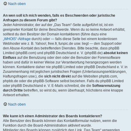
Nach oben
An wen soll ich mich wenden, falls es Beschwerden oder juristische
Anfragen zu diesem Forum gibt?
Jeder Administrator, der auf der „Das Team“-Seite aufgeführt ist, ist ein
geeigneter Kontakt für deine Beschwerde. Wenn du so keine Antwort erhältst,
solltest du den Besitzer der Domain kontaktieren (führe dazu eine
„WHOIS“-Abfrage
durch) oder — falls diese Seite bei einem kostenlosen
Webhoster wie z. B. Yahoo!, free.fr, funpic.de usw. liegt — den Support oder
den Abuse-Kontakt des betreffenden Dienstes. Bitte beachte, dass phpBB
Limited (phpBB.com) und phpBB Deutschland e. V. (phpBB.de)
absolut keinen
Einfluss
auf die Benutzung oder den oder die Benutzer der Forensoftware
haben und dafür in keiner Weise zur Verantwortung herangezogen werden
können. Kontaktiere daher nie phpBB Limited oder phpBB Deutschland e. V. in
Zusammenhang mit jeglichen juristischen Fragen (Unterlassungserklärungen,
Haftungsfragen usw.), die
sich nicht direkt
auf die Websiten phpbb.com,
phpbb.de oder die phpBB-Software selbst beziehen. Falls du phpBB Limited
oder phpBB Deutschland e. V. E-Mails schreibst, die die
Softwarenutzung
durch Dritte
betreffen, so wirst du, wenn überhaupt, höchstens eine knappe
Antwort erhalten.
Nach oben
Wie kann ich einen Administrator des Boards kontaktieren?
Alle Benutzer des Boards können das Kontaktformular nutzen, wenn die
Funktion durch die Board-Administration aktiviert wurde.
Mitglieder des Boards können zusätzlich den Link „Das Team“ verwenden.